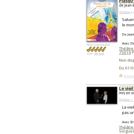
Puisqu'
de Jean-
Théâtre
à 
Saluer
le mon
De Jea
Avec E
Note internautes:
Théâtre
75019
P
avec
38 avis
Non dis
Du 01/0
Ajoute
Le vie
mis en s
Théâtre >
La vie
pas un
Avec B
Théâtre 
Sorgues