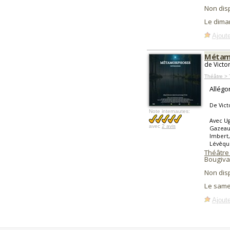
Non dis
Le dima
Ajoute
Métamo
de Victo
Théâtre > 
Allégo
De Vict
Note internautes:
Avec Ug
avec
2 avis
Gazeau,
Imbert,
Lévêque
Théâtre
Bougiva
Non dis
Le same
Ajoute