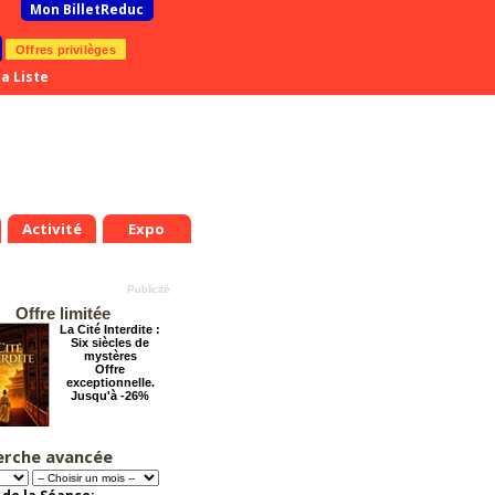
Mon BilletReduc
Offres privilèges
a Liste
Activité
Expo
Offre limitée
La Cité Interdite :
Six siècles de
mystères
Offre
exceptionnelle.
Jusqu'à -26%
erche avancée
Arsène Lupin
Offre
exceptionnelle.
Jusqu'à -28%