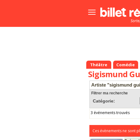
Bouton
menu
Sorte
principale
Théâtre
Comédie
Sigismund G
Artiste "sigismund gu
Filtrer ma recherche
Catégorie:
3 événements trouvés
Ces évènements ne sont pl