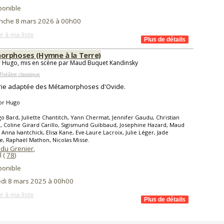
ponible
nche 8 mars 2026 à 00h00
r à ma liste
rphoses (Hymne à la Terre)
r Hugo, mis en scène par Maud Buquet Kandinsky
Théâtre classique
rie adaptée des Métamorphoses d'Ovide.
or Hugo
o Bard, Juliette Chantitch, Yann Chermat, Jennifer Gaudu, Christian
 Coline Girard Carillo, Sigismund Guibbaud, Josephine Hazard, Maud
 Anna Ivantchick, Elisa Kane, Eve-Laure Lacroix, Julie Léger, Jade
, Raphaël Mathon, Nicolas Misse.
 du Grenier
,
l (
78
)
ponible
di 8 mars 2025 à 00h00
r à ma liste