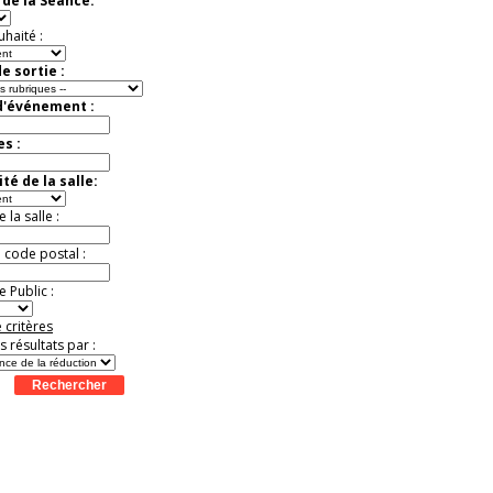
de la Séance:
uhaité :
e sortie :
d'événement :
es :
té de la salle:
la salle :
u code postal :
 Public :
 critères
es résultats par :