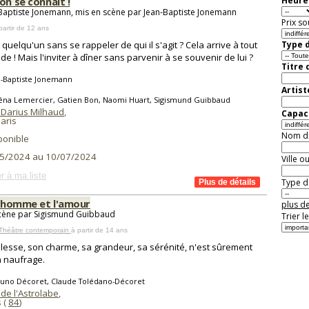
on se connait !
Heure 
Baptiste Jonemann, mis en scène par Jean-Baptiste Jonemann
Prix so
partir de 12 ans
 quelqu'un sans se rappeler de qui il s'agit ? Cela arrive à tout
Type d
de ! Mais l'inviter à dîner sans parvenir à se souvenir de lui ?
Titre 
n-Baptiste Jonemann
Artist
léna Lemercier, Gatien Bon, Naomi Huart, Sigismund Guibbaud
 Darius Milhaud
,
Capaci
aris
Nom de 
ponible
5/2024 au 10/07/2024
Ville o
r à ma liste
Type de
il homme et l'amour
plus de
cène par Sigismund Guibbaud
Trier l
 Théâtre contemporain
à partir de 14 ans
illesse, son charme, sa grandeur, sa sérénité, n'est sûrement
 naufrage.
runo Décoret, Claude Tolédano-Décoret
de l'Astrolabe
,
 (
84
)