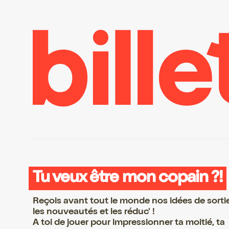
Tu veux être mon copain ?!
Reçois avant tout le monde nos idées de sorti
les nouveautés et les réduc' !
A toi de jouer pour impressionner ta moitié, ta