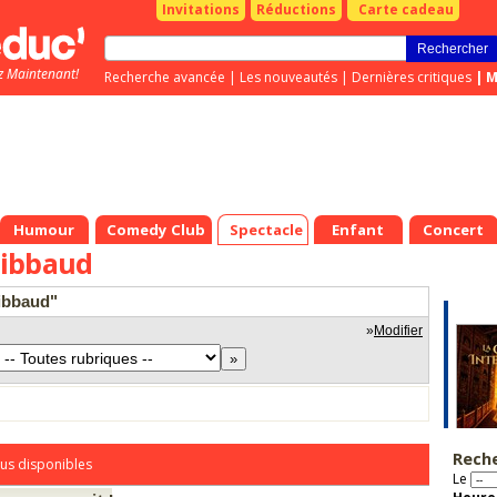
Invitations
Réductions
Carte cadeau
z Maintenant!
Recherche avancée
|
Les nouveautés
|
Dernières critiques
|
M
Humour
Comedy Club
Spectacle
Enfant
Concert
uibbaud
ibbaud"
»
Modifier
Rech
us disponibles
Le