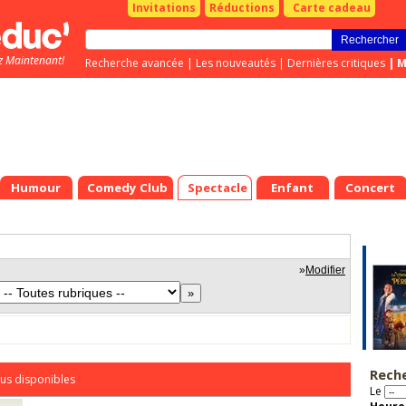
Invitations
Réductions
Carte cadeau
z Maintenant!
Recherche avancée
|
Les nouveautés
|
Dernières critiques
|
M
Humour
Comedy Club
Spectacle
Enfant
Concert
»
Modifier
Rech
us disponibles
Le