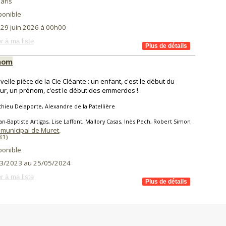
aris
ponible
 29 juin 2026 à 00h00
r à ma liste
énom
velle pièce de la Cie Cléante : un enfant, c'est le début du
r, un prénom, c'est le début des emmerdes !
hieu Delaporte, Alexandre de la Patellière
an-Baptiste Artigas, Lise Laffont, Mallory Casas, Inès Pech, Robert Simon
 municipal de Muret
,
31
)
ponible
3/2023 au 25/05/2024
r à ma liste