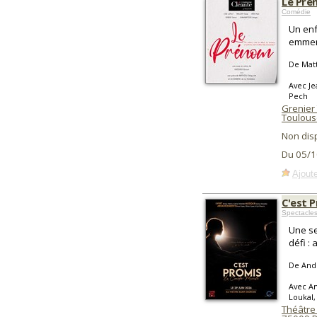
Le Pr
Comédie
Un enf
emmer
De Matt
Avec Je
Pech
Grenier
Toulous
Non dis
Du 05/1
Ajoute
C'est 
Spectacle
Une se
défi :
De And
Avec Am
Loukal,
Théâtre