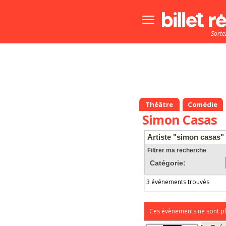
Bouton
menu
Sorte
principale
Théâtre
Comédie
Simon Casas
Artiste "simon casas"
Filtrer ma recherche
Catégorie:
3 événements trouvés
Ces évènements ne sont pl