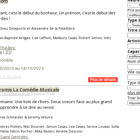
énom
Heure 
Prix so
ant, c'est le début du bonheur, Un prénom, c'est le début des
des !
Type d
hieu Delaporte et Alexandre de la Patellière
Titre 
an-Baptiste Artigas, Lise Laffont, Mallaury Casas, Robert Simon, Inès
Artist
 Théâtre
,
Capaci
e
(
31
)
ponible
Nom de 
0/2023 au 14/10/2023
Ville o
r à ma liste
Type de
Promis La Comédie-Musicale
plus de
s > Comédie musicale
à partir de 5 ans
Trier l
maine. Une liste de rêves. Deux soeurs face au plus grand
 apprendre à se dire au revoir.
rea Schneider & Jeremy Veluire
bres Flottes, Niki Dourver, Simon Casas, Lea Casas, Serine Loukal, Sofia
 Helia Yalcin Rocher, Mika Bassiri, Amelie Descour
 Saint Georges
,