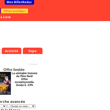
Mon BilletReduc
Offres privilèges
a Liste
Activité
Expo
Offre limitée
La véritable histoire
du Père Noël
Offre
exceptionnelle.
Jusqu'à -13%
erche avancée
Dernier coup de
ciseaux
Offre
exceptionnelle.