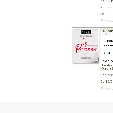
75009
P
Non dis
Le lundi
Ajoute
Le Pr
Comédie
La nou
bonheu
De Matt
Avec Je
Théâtre
Muret (
Non dis
Du 15/0
Ajoute