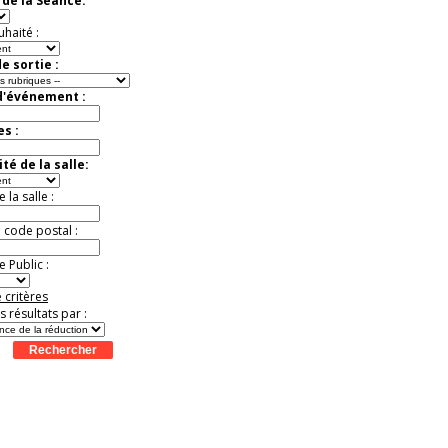
de la Séance:
Jusqu'à -50%
uhaité :
e sortie :
d'événement :
es :
té de la salle:
la salle :
u code postal :
 Public :
 critères
es résultats par :