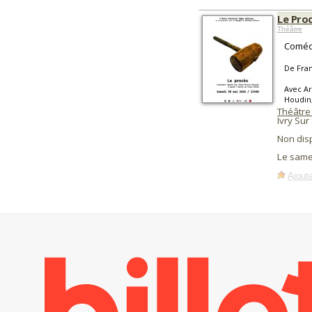
Le Pro
Théâtre
Comédi
De Fran
Avec Ar
Houdin,
Théâtre
Ivry Sur
Non dis
Le same
Ajoute