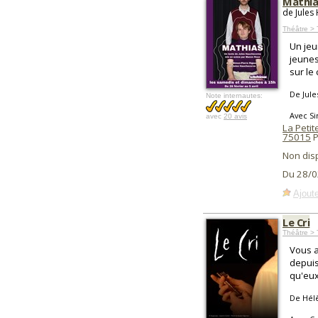
Mathia
de Jules
Théâtre > 
Un je
jeuness
sur le
De Jul
Note internautes:
Avec Si
avec
20 avis
La Peti
75015
P
Non dis
Du 28/0
Ajoute
Le Cri
Théâtre > T
Vous a
depuis
qu'eux
De Hél