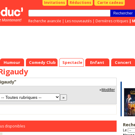
Invitations
Réductions
Carte cadeau
z Maintenant!
Recherche avancée
|
Les nouveautés
|
Dernières critiques
|
M
Humour
Comedy Club
Spectacle
Enfant
Concert
 Rigaudy
rigaudy"
»
Modifier
Rech
us disponibles
Le