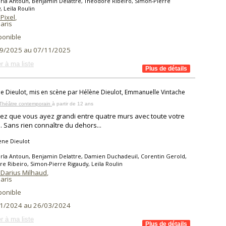
rla Antoun, Benjamin Delattre, Théodore Ribeiro, Simon-Pierre
, Leïla Roulin
Pixel
,
aris
ponible
9/2025 au 07/11/2025
r à ma liste
e Dieulot, mis en scène par Hélène Dieulot, Emmanuelle Vintache
 Théâtre contemporain
à partir de 12 ans
ez que vous ayez grandi entre quatre murs avec toute votre
e. Sans rien connaître du dehors...
ène Dieulot
rla Antoun, Benjamin Delattre, Damien Duchadeuil, Corentin Gerold,
e Ribeiro, Simon-Pierre Rigaudy, Leïla Roulin
 Darius Milhaud
,
aris
ponible
1/2024 au 26/03/2024
r à ma liste