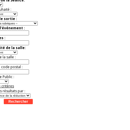
de la Séance:
exceptionnelle.
Jusqu'à -56%
uhaité :
e sortie :
d'événement :
es :
té de la salle:
la salle :
u code postal :
 Public :
 critères
es résultats par :