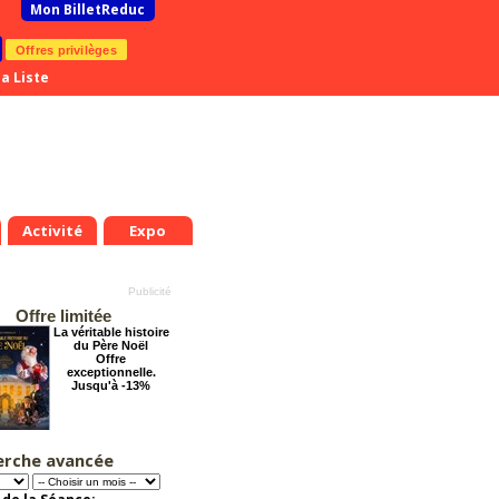
Mon BilletReduc
Offres privilèges
a Liste
Activité
Expo
Offre limitée
La véritable histoire
du Père Noël
Offre
exceptionnelle.
Jusqu'à -13%
erche avancée
Pourquoi les
femmes aiment les
connards ?
Offre