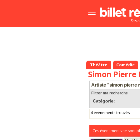
Bouton
menu
Sorte
principale
Théâtre
Comédie
Simon Pierre
Artiste "simon pierre 
Filtrer ma recherche
Catégorie:
4 événements trouvés
Ces évènements ne sont pl