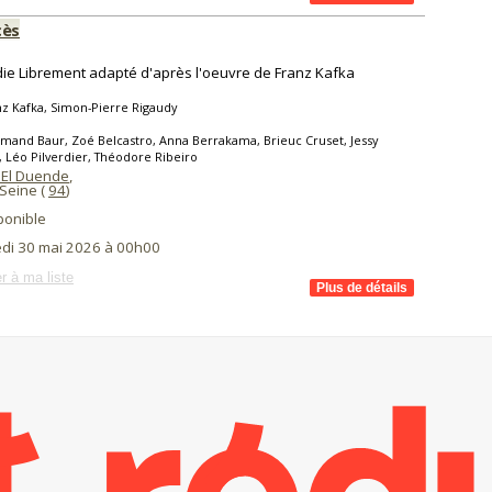
cès
e Librement adapté d'après l'oeuvre de Franz Kafka
z Kafka, Simon-Pierre Rigaudy
mand Baur, Zoé Belcastro, Anna Berrakama, Brieuc Cruset, Jessy
 Léo Pilverdier, Théodore Ribeiro
 El Duende
,
 Seine (
94
)
ponible
di 30 mai 2026 à 00h00
r à ma liste