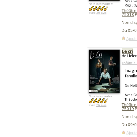
Avec Ca
Note internautes:
Rigaudy
Théâtre 
avec
26 avis
75018
P
Non dis
Du 05/0
Ajoute
Le cri
de Hélèn
Théâtre >
Imagin
famill
De Hél
Avec Ca
Note internautes:
Théodor
Théâtre
avec
26 avis
75019
P
Non dis
Du 09/0
Ajoute