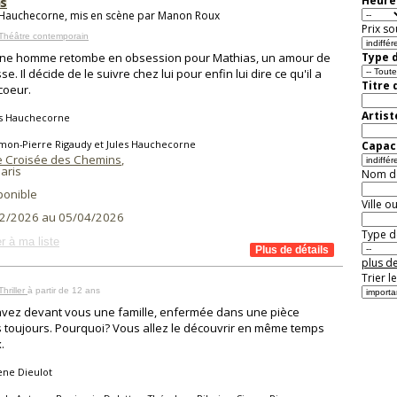
s
Heure 
 Hauchecorne, mis en scène par Manon Roux
Prix so
Théâtre contemporain
une homme retombe en obsession pour Mathias, un amour de
Type d
e. Il décide de le suivre chez lui pour enfin lui dire ce qu'il a
Titre 
 coeur.
Artist
es Hauchecorne
mon-Pierre Rigaudy et Jules Hauchecorne
Capaci
te Croisée des Chemins
,
aris
Nom de 
ponible
Ville o
2/2026 au 05/04/2026
Type de
r à ma liste
plus de
Trier l
hriller
à partir de 12 ans
vez devant vous une famille, enfermée dans une pièce
 toujours. Pourquoi? Vous allez le découvrir en même temps
.
ène Dieulot