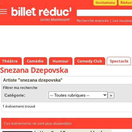
Invitations
Réduc
Bouton
menu
Sortez Maintenant!
principale
Recherche avancée
|
Les nouvea
Théâtre
Comédie
Humour
Comedy Club
Spectacle
Snezana Dzepovska
Artiste "snezana dzepovska"
Filtrer ma recherche
Catégorie:
1 événement trouvé
Ces évènements ne sont plus disponibles