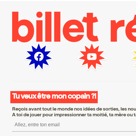
Tu veux être mon copain ?!
Reçois avant tout le monde nos idées de sorties, les nouv
A toi de jouer pour impressionner ta moitié, ta mère ou ta
S’inscrire S’inscrire S’