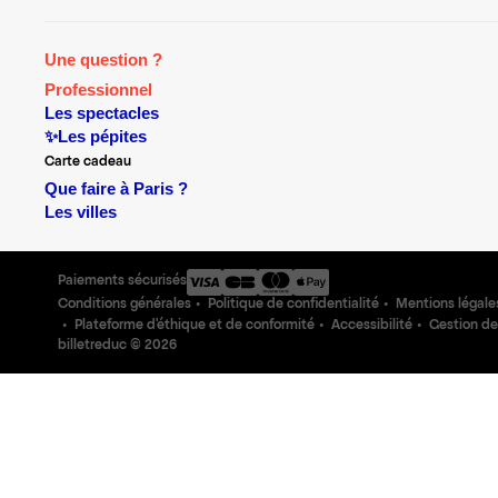
Une question ?
Professionnel
Les spectacles
✨Les pépites
Carte cadeau
Que faire à Paris ?
Les villes
Paiements sécurisés
Conditions générales
Politique de confidentialité
Mentions légale
Plateforme d'éthique et de conformité
Accessibilité
Gestion de
billetreduc ©
2026