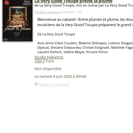
La Very Good Troupe prend la plume
de La Very Good Troupe, mis en scène par La Very Good Tr
Théâtre > Musical
à partir de 7 ans
Bienvenue au cabaret ! Entre plumes et plume, les dou
musiciens de la Very Good Troupe préparent le grand s
De La Very Good Troupe
Avec Anne-Claire Couderc, Béatrice Deshayes, Ludovic Desgar
Djaoud, Snezana Dzepovska, Christel Estignard, Mathilde Fagar
Laurent Kerloch, Valérie Meyer, Vincent Penot
Studio Hebertot
,
75017
Paris
Non disponible
Le samedi 6 juin 2026 à 00h00
Ajouter à ma liste