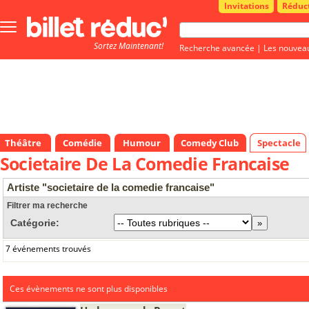
Invitations
Réduc
Bouton
menu
Sortez Maintenant!
principale
Recherche avancée
|
Les nouvea
Théâtre
Comédie
Humour
Comedy Club
Spectacle
Societaire De La Comedie Francaise
Artiste "societaire de la comedie francaise"
Filtrer ma recherche
Catégorie:
7 événements trouvés
Ces évènements ne sont plus disponibles