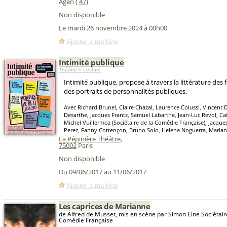
Agen (
47
)
Non disponible
Le mardi 26 novembre 2024 à 00h00
Ajouter à ma liste
Intimité publique
Théâtre > Lecture
Intimité publique, propose à travers la littérature des
des portraits de personnalités publiques.
Avec Richard Brunel, Claire Chazal, Laurence Colussi, Vincent
Desarthe, Jacques Frantz, Samuel Labarthe, Jean-Luc Revol, Ca
Michel Vuillermoz (Sociétaire de la Comédie Française), Jacqu
Perez, Fanny Cottençon, Bruno Solo, Helena Noguerra, Marian
La Pépinière Théâtre
,
75002
Paris
Non disponible
Du 09/06/2017 au 11/06/2017
Ajouter à ma liste
Les caprices de Marianne
de Alfred de Musset, mis en scène par Simon Eine Sociétair
Comédie Française