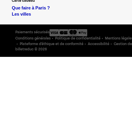
Carte cadeau
Que faire à Paris ?
Les villes
Paiements sécurisés
Conditions générales
Politique de confidentialité
Mentions légale
Plateforme d'éthique et de conformité
Accessibilité
Gestion de
billetreduc ©
2026