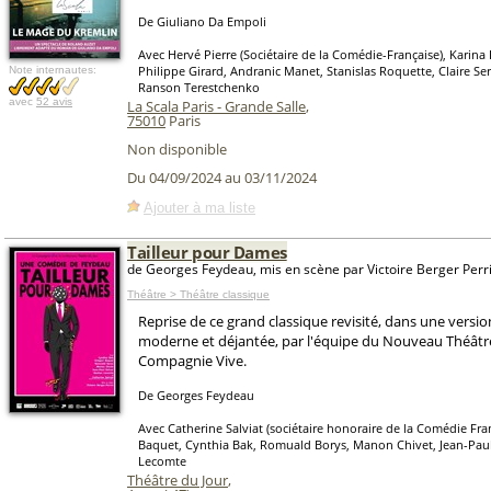
De Giuliano Da Empoli
Avec Hervé Pierre (Sociétaire de la Comédie-Française), Karina
Philippe Girard, Andranic Manet, Stanislas Roquette, Claire S
Note internautes:
Ranson Terestchenko
avec
52 avis
La Scala Paris - Grande Salle
,
75010
Paris
Non disponible
Du 04/09/2024 au 03/11/2024
Ajouter à ma liste
Tailleur pour Dames
de Georges Feydeau, mis en scène par Victoire Berger Perr
Théâtre > Théâtre classique
Reprise de ce grand classique revisité, dans une version
moderne et déjantée, par l'équipe du Nouveau Théâtre 
Compagnie Vive.
De Georges Feydeau
Avec Catherine Salviat (sociétaire honoraire de la Comédie Fran
Baquet, Cynthia Bak, Romuald Borys, Manon Chivet, Jean-Paul
Lecomte
Théâtre du Jour
,