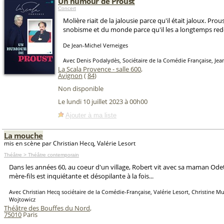
Un humour de Proust
Concert
Molière riait de la jalousie parce qu'il était jaloux. Prou
snobisme et du monde parce qu'il les a longtemps red
De Jean-Michel Verneiges
Avec Denis Podalydès, Sociétaire de la Comédie Française, Jea
La Scala Provence - salle 600
,
Avignon
(
84
)
Non disponible
Le lundi 10 juillet 2023 à 00h00
Ajouter à ma liste
La mouche
mis en scène par Christian Hecq, Valérie Lesort
Théâtre > Théâtre contemporain
Dans les années 60, au coeur d'un village, Robert vit avec sa maman Odet
mère-fils est inquiétante et désopilante à la fois...
Avec Christian Hecq sociétaire de la Comédie-Française, Valérie Lesort, Christine Mu
Wojtowicz
Théâtre des Bouffes du Nord
,
75010
Paris