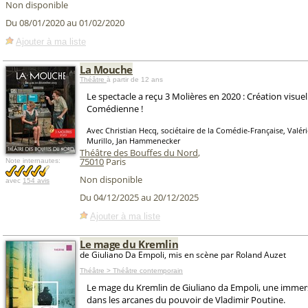
Non disponible
Du 08/01/2020 au 01/02/2020
Ajouter à ma liste
La Mouche
Théâtre
à partir de 12 ans
Le spectacle a reçu 3 Molières en 2020 : Création visue
Comédienne !
Avec Christian Hecq, sociétaire de la Comédie-Française, Valéri
Murillo, Jan Hammenecker
Théâtre des Bouffes du Nord
,
75010
Paris
Note internautes:
Non disponible
avec
154 avis
Du 04/12/2025 au 20/12/2025
Ajouter à ma liste
Le mage du Kremlin
de Giuliano Da Empoli, mis en scène par Roland Auzet
Théâtre > Théâtre contemporain
Le mage du Kremlin de Giuliano da Empoli, une immer
dans les arcanes du pouvoir de Vladimir Poutine.