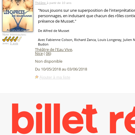
Théâtre
à partir de 10 ans
"Nous jouons sur une superposition de l'interprétatio
personnages, en induisant que chacun des rôles contien
présence de Musset."
De Alfred de Musset
Note internautes:
Avec Fabienne Colson, Richard Zanca, Louis Longeray, Julien
avec
6 avis
Budon
Théâtre de l'Eau Vive
,
Nice
(
06
)
Non disponible
Du 10/05/2018 au 03/06/2018
Ajouter à ma liste