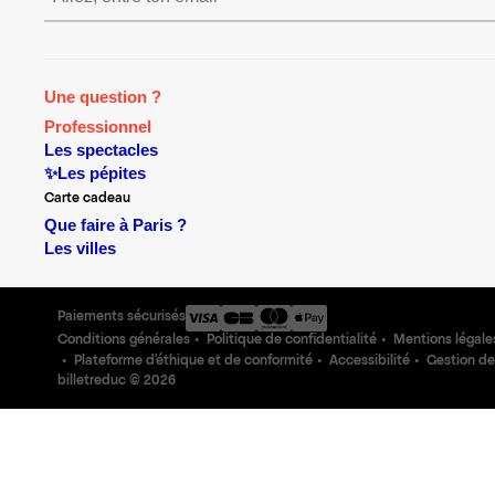
Une question ?
Professionnel
Les spectacles
✨Les pépites
Carte cadeau
Que faire à Paris ?
Les villes
Paiements sécurisés
Conditions générales
Politique de confidentialité
Mentions légale
Plateforme d'éthique et de conformité
Accessibilité
Gestion de
billetreduc ©
2026