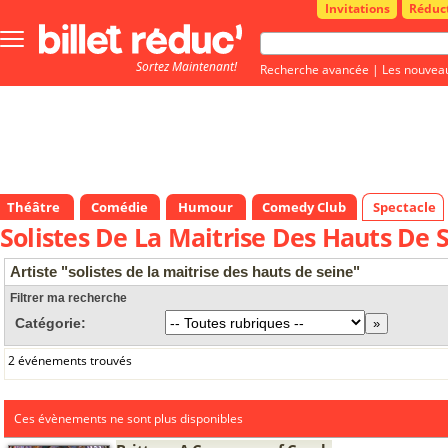
Invitations
Réduc
Bouton
menu
Sortez Maintenant!
principale
Recherche avancée
|
Les nouvea
Théâtre
Comédie
Humour
Comedy Club
Spectacle
Solistes De La Maitrise Des Hauts De 
Artiste "solistes de la maitrise des hauts de seine"
Filtrer ma recherche
Catégorie:
2 événements trouvés
Ces évènements ne sont plus disponibles