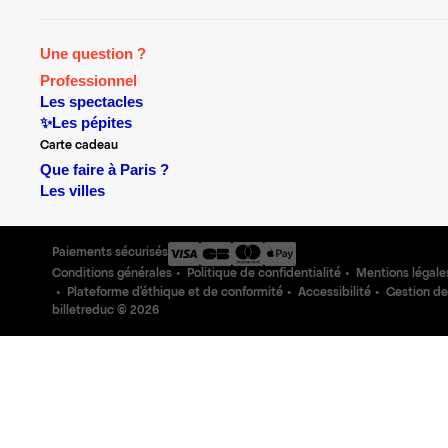
Une question ?
Professionnel
Les spectacles
✨Les pépites
Carte cadeau
Que faire à Paris ?
Les villes
Paiements sécurisés
Conditions générales
Politique de confidentialité
Mentions légale
Plateforme d'éthique et de conformité
Accessibilité
Gestion de
billetreduc ©
2026