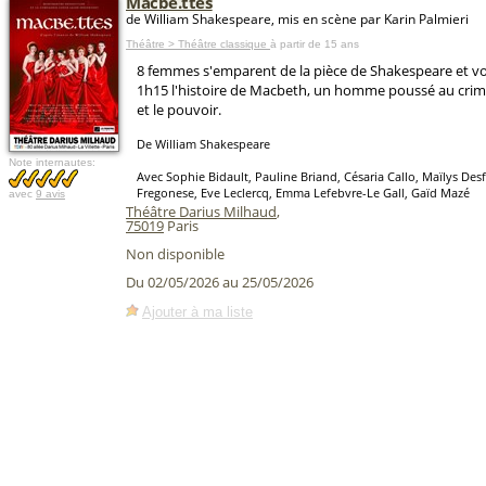
Macbe.ttes
de William Shakespeare, mis en scène par Karin Palmieri
Théâtre > Théâtre classique
à partir de 15 ans
8 femmes s'emparent de la pièce de Shakespeare et v
1h15 l'histoire de Macbeth, un homme poussé au crim
et le pouvoir.
De William Shakespeare
Note internautes:
Avec Sophie Bidault, Pauline Briand, Césaria Callo, Maïlys Des
Fregonese, Eve Leclercq, Emma Lefebvre-Le Gall, Gaïd Mazé
avec
9 avis
Théâtre Darius Milhaud
,
75019
Paris
Non disponible
Du 02/05/2026 au 25/05/2026
Ajouter à ma liste