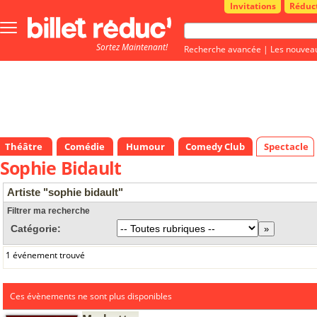
Invitations
Réduc
Bouton
menu
Sortez Maintenant!
principale
Recherche avancée
|
Les nouvea
Théâtre
Comédie
Humour
Comedy Club
Spectacle
Sophie Bidault
Artiste "sophie bidault"
Filtrer ma recherche
Catégorie:
1 événement trouvé
Ces évènements ne sont plus disponibles