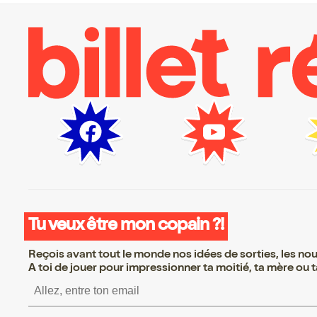
Tu veux être mon copain ?!
Reçois avant tout le monde nos idées de sorties, les nouv
A toi de jouer pour impressionner ta moitié, ta mère ou ta
S’inscrire S’inscrire S’