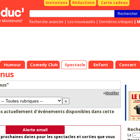
Invitations
Réductions
Carte cadeau
z Maintenant!
Recherche avancée
|
Les nouveautés
|
Dernières critiques
|
M
Humour
Comedy Club
Spectacle
Enfant
Concert
anus
nus"
»
Modifier
as actuellement d'événements disponibles dans cette
Rech
Le
 prochaines dates pour les spectacles et sorties que vous