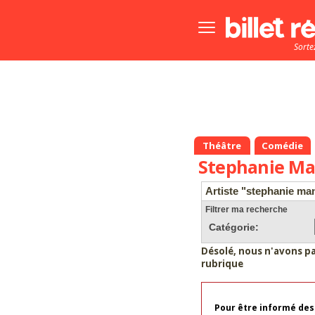
Bouton
menu
Sorte
principale
Théâtre
Comédie
Stephanie M
Artiste "stephanie ma
Filtrer ma recherche
Catégorie:
Désolé, nous n'avons p
rubrique
Pour être informé des