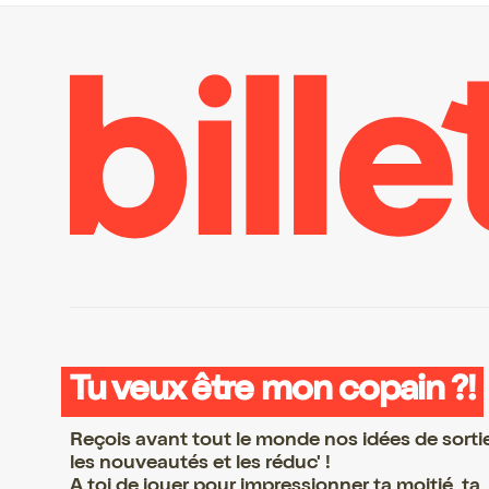
Tu veux être mon copain ?!
Reçois avant tout le monde nos idées de sorti
les nouveautés et les réduc' !
A toi de jouer pour impressionner ta moitié, ta