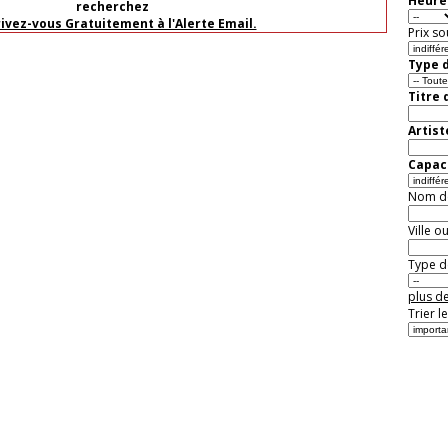
Heure 
recherchez
rivez-vous Gratuitement à l'Alerte Email.
Prix so
Type d
Titre 
Artist
Capaci
Nom de 
Ville o
Type de
plus de
Trier l