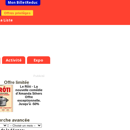
Mon BilletReduc
Offres privilèges
a Liste
Activité
Expo
Offre limitée
Le Rôti - La
nouvelle comédie
d'Amanda Sthers
Offre
exceptionnelle.
Jusqu'à -50%
erche avancée
Arsène Lupin
Offre
exceptionnelle.
Jusqu'à -28%