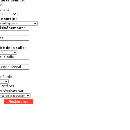
de la Séance:
uhaité :
e sortie :
d'événement :
es :
té de la salle:
la salle :
u code postal :
 Public :
 critères
es résultats par :