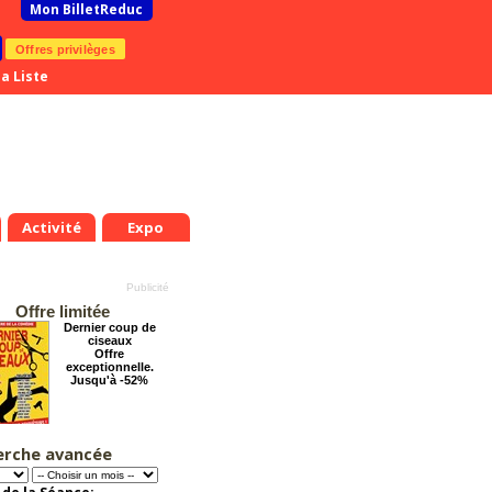
Mon BilletReduc
Offres privilèges
a Liste
Activité
Expo
Offre limitée
Dernier coup de
ciseaux
Offre
exceptionnelle.
Jusqu'à -52%
erche avancée
Le Grand Hôtel des
Rêves présente :
Jules Verne, Le
Voyage