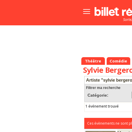
Bouton
menu
Sorte
principale
Théâtre
Comédie
Sylvie Berger
Artiste "sylvie berger
Filtrer ma recherche
Catégorie:
1 événement trouvé
Ces évènements ne sont pl