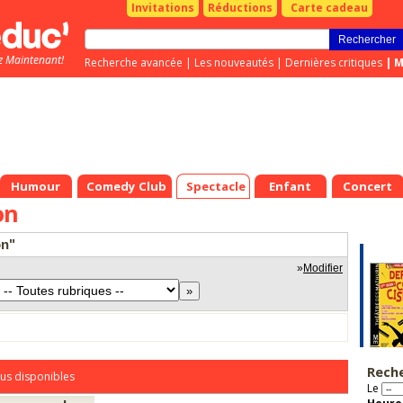
Invitations
Réductions
Carte cadeau
z Maintenant!
Recherche avancée
|
Les nouveautés
|
Dernières critiques
|
M
Humour
Comedy Club
Spectacle
Enfant
Concert
on
on"
»
Modifier
Rech
us disponibles
Le