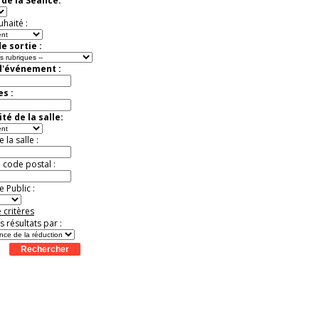
de la Séance:
Extraordinaire
Activité à vivre !
uhaité :
Promo exclusive ! .
Jusqu'à -13%
e sortie :
d'événement :
es :
té de la salle:
la salle :
u code postal :
 Public :
 critères
es résultats par :