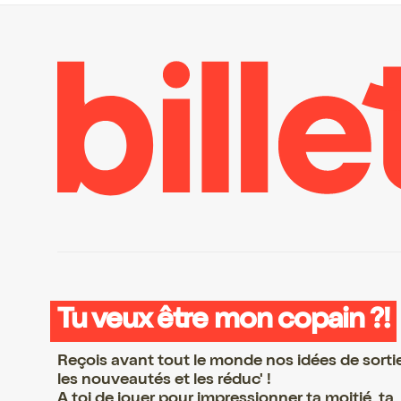
Tu veux être mon copain ?!
Reçois avant tout le monde nos idées de sorti
les nouveautés et les réduc' !
A toi de jouer pour impressionner ta moitié, ta