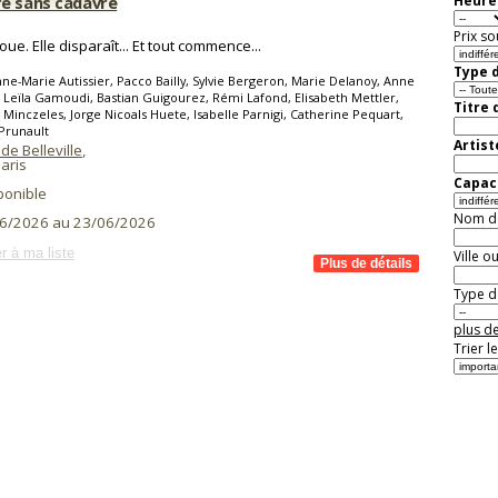
e sans cadavre
Heure 
Prix so
oue. Elle disparaît... Et tout commence...
Type d
ne-Marie Autissier, Pacco Bailly, Sylvie Bergeron, Marie Delanoy, Anne
 Leïla Gamoudi, Bastian Guigourez, Rémi Lafond, Elisabeth Mettler,
Titre 
 Minczeles, Jorge Nicoals Huete, Isabelle Parnigi, Catherine Pequart,
 Prunault
Artist
de Belleville
,
aris
Capaci
ponible
Nom de 
6/2026 au 23/06/2026
r à ma liste
Ville o
Type de
plus de
Trier l