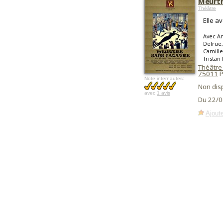
Meurtr
Théâtre
Elle av
Avec An
Delrue,
Camille
Tristan
Théâtre 
75011
P
Note internautes:
Non dis
avec
1 avis
Du 22/0
Ajoute