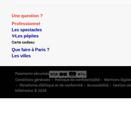
Une question ?
Professionnel
Les spectacles
✨Les pépites
Carte cadeau
Que faire à Paris ?
Les villes
Paiements sécurisés
Conditions générales
Politique de confidentialité
Mentions légale
Plateforme d'éthique et de conformité
Accessibilité
Gestion de
billetreduc ©
2026