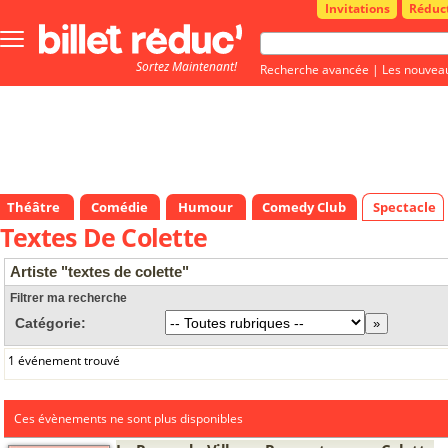
Invitations
Réduc
Bouton
menu
Sortez Maintenant!
principale
Recherche avancée
|
Les nouvea
Théâtre
Comédie
Humour
Comedy Club
Spectacle
Textes De Colette
Artiste "textes de colette"
Filtrer ma recherche
Catégorie:
1 événement trouvé
Ces évènements ne sont plus disponibles