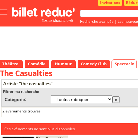
Invitations
Réduc
Bouton
menu
Sortez Maintenant!
principale
Recherche avancée
|
Les nouvea
Théâtre
Comédie
Humour
Comedy Club
Spectacle
The Casualties
Artiste "the casualties"
Filtrer ma recherche
Catégorie:
2 événements trouvés
Ces évènements ne sont plus disponibles