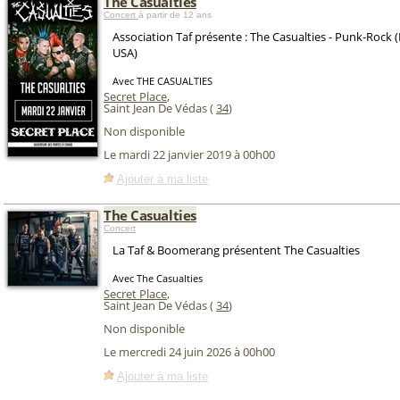
The Casualties
Concert
à partir de 12 ans
Association Taf présente : The Casualties - Punk-Rock
USA)
Avec THE CASUALTIES
Secret Place
,
Saint Jean De Védas (
34
)
Non disponible
Le mardi 22 janvier 2019 à 00h00
Ajouter à ma liste
The Casualties
Concert
La Taf & Boomerang présentent The Casualties
Avec The Casualties
Secret Place
,
Saint Jean De Védas (
34
)
Non disponible
Le mercredi 24 juin 2026 à 00h00
Ajouter à ma liste