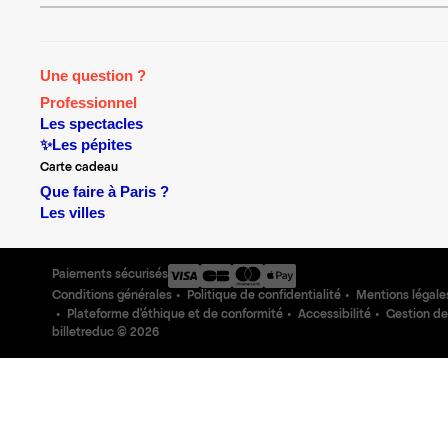
Une question ?
Professionnel
Les spectacles
✨Les pépites
Carte cadeau
Que faire à Paris ?
Les villes
Paiements sécurisés
Conditions générales
Politique de confidentialité
Mentions légale
Plateforme d'éthique et de conformité
Accessibilité
Gestion de
billetreduc ©
2026