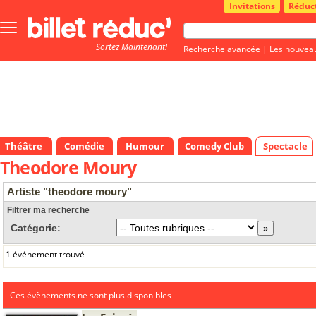
Invitations
Réduc
Bouton
menu
Sortez Maintenant!
principale
Recherche avancée
|
Les nouvea
Théâtre
Comédie
Humour
Comedy Club
Spectacle
Theodore Moury
Artiste "theodore moury"
Filtrer ma recherche
Catégorie:
1 événement trouvé
Ces évènements ne sont plus disponibles