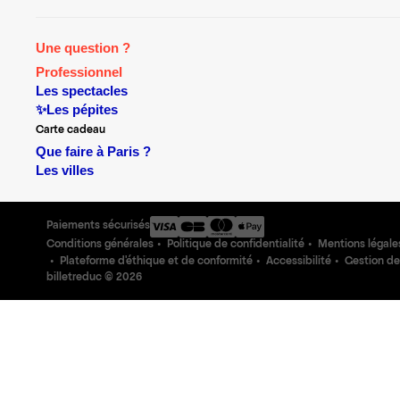
Une question ?
Professionnel
Les spectacles
✨Les pépites
Carte cadeau
Que faire à Paris ?
Les villes
Paiements sécurisés
Conditions générales
Politique de confidentialité
Mentions légale
Plateforme d'éthique et de conformité
Accessibilité
Gestion de
billetreduc ©
2026