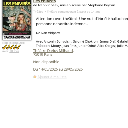
Les Enivrés
de Ivan Viripaev, mis en scène par Stéphane Peyran
Théâtre > Théâtre contemporain
à partir de 14 ans
Attention : ovni théâtral ! Une nuit d'ébriété hallucina
personne ne sortira indemne...
De Ivan Viripaev
Avec Antonin Bonvoisin, Salomé Chokron, Emma Draï, Gabriel
Note internautes:
Théodore Moury, Jean Fritz, Junior Odné, Alice Opigez, Julie-Ma
Théâtre Darius Milhaud
,
avec
10 avis
75019
Paris
Non disponible
Du 14/05/2026 au 28/05/2026
Ajouter à ma liste