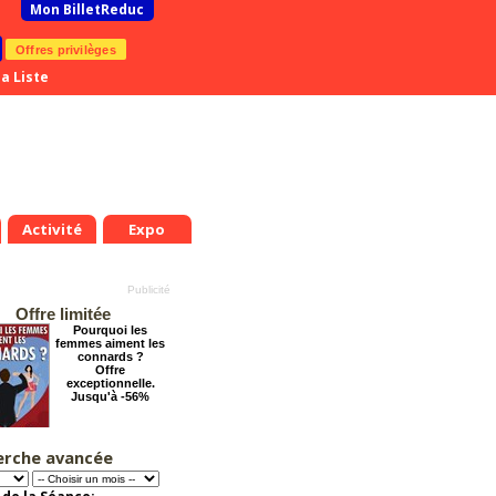
Mon BilletReduc
Offres privilèges
a Liste
Activité
Expo
Offre limitée
Pourquoi les
femmes aiment les
connards ?
Offre
exceptionnelle.
Jusqu'à -56%
erche avancée
Éternelle Notre-
Dame : Une
expédition
immersive en réalité