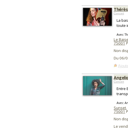
Thérès
Concert
La bas
toute 
Avec Th
Le Baise
75001
P
Non dis
Du 06/0
Ajoute
Angeli
Concert
Entre 
transp
Avec An
Sunset
,
75001
P
Non dis
Le vend