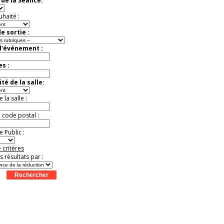
de la Séance:
virtuelle à la Cité de
l'Histoire
uhaité :
Expérience unique !
Offre
promotionnelle.
e sortie :
Jusqu'à -35%
d'événement :
es :
té de la salle:
la salle :
u code postal :
 Public :
 critères
es résultats par :