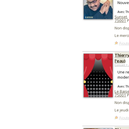
Nouvel
Avec Th
Sunset
,
75001
P
Non dis
Le merc
Ajoute
Thierry
l'eau)
Concert > 
Une re
modern
Avec Th
Le Baise
75001
P
Non dis
Le jeud
Ajoute