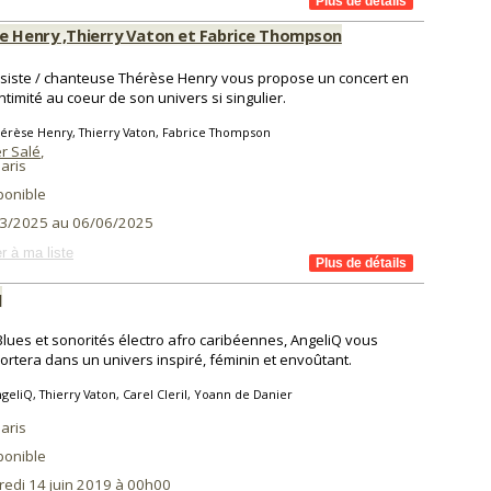
e Henry ,Thierry Vaton et Fabrice Thompson
siste / chanteuse Thérèse Henry vous propose un concert en
intimité au coeur de son univers si singulier.
érèse Henry, Thierry Vaton, Fabrice Thompson
r Salé
,
aris
ponible
3/2025 au 06/06/2025
r à ma liste
q
Blues et sonorités électro afro caribéennes, AngeliQ vous
ortera dans un univers inspiré, féminin et envoûtant.
geliQ, Thierry Vaton, Carel Cleril, Yoann de Danier
aris
ponible
redi 14 juin 2019 à 00h00