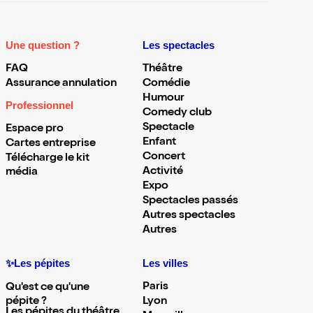
Une question ?
Les spectacles
FAQ
Théâtre
Assurance annulation
Comédie
Humour
Professionnel
Comedy club
Spectacle
Espace pro
Enfant
Cartes entreprise
Concert
Télécharge le kit
Activité
média
Expo
Spectacles passés
Autres spectacles
Autres
✨Les pépites
Les villes
Paris
Qu'est ce qu'une
pépite ?
Lyon
Les pépites du théâtre