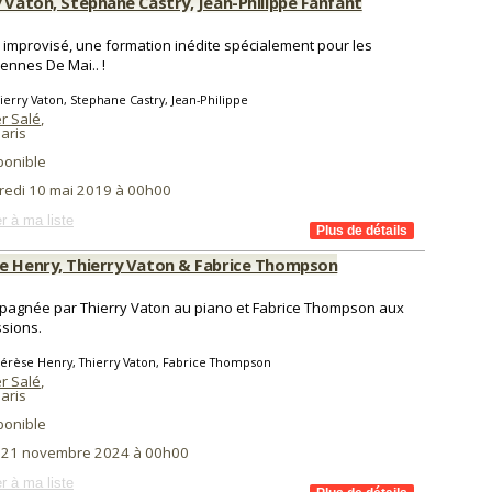
y Vaton, Stephane Castry, Jean-Philippe Fanfant
o improvisé, une formation inédite spécialement pour les
ennes De Mai.. !
ierry Vaton, Stephane Castry, Jean-Philippe
r Salé
,
aris
ponible
redi 10 mai 2019 à 00h00
r à ma liste
e Henry, Thierry Vaton & Fabrice Thompson
agnée par Thierry Vaton au piano et Fabrice Thompson aux
sions.
érèse Henry, Thierry Vaton, Fabrice Thompson
r Salé
,
aris
ponible
i 21 novembre 2024 à 00h00
r à ma liste