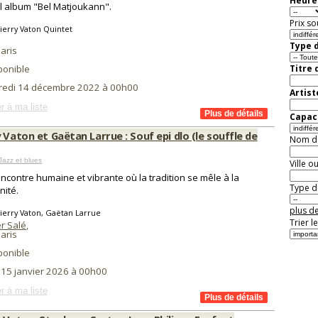
Heure 
 album "Bel Matjoukann".
Prix so
ierry Vaton Quintet
Type d
aris
ponible
Titre 
redi 14 décembre 2022 à 00h00
Artist
r à ma liste
Capaci
 Vaton et Gaëtan Larrue : Souf epi dlo (le souffle de
Nom de 
Jazz et blues
Ville o
ncontre humaine et vibrante où la tradition se mêle à la
Type de
ité.
plus de
ierry Vaton, Gaëtan Larrue
Trier l
r Salé
,
aris
ponible
i 15 janvier 2026 à 00h00
r à ma liste