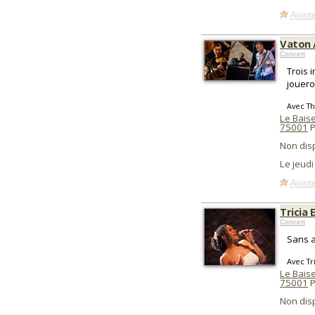
Ajoute
Vaton 
Concert
Trois 
jouero
Avec Th
Le Baise
75001
P
Non dis
Le jeud
Ajoute
Tricia 
Concert
Sans a
Avec Tr
Le Baise
75001
P
Non dis