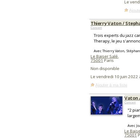
Le vend
Ajoute
Thierry Vaton / Stepha
Concert
Trois experts du jazz c
Therapy, le jeu s'annonc
Avec Thierry Vaton, Stéphan
Le Baiser Salé
,
75001
Paris
Non disponible
Le vendredi 10 juin 2022
Ajouter à ma liste
Vaton /
Concert
"2 pia
largem
Avec Jo
Le Baise
75001
P