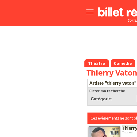
Bouton
menu
Sorte
principale
Théâtre
Comédie
Thierry Vato
Artiste "thierry vaton"
Filtrer ma recherche
Catégorie:
Ces évènements ne sont pl
Thierr
Concert