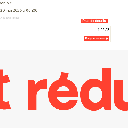
ponible
i 29 mai 2025 à 00h00
r à ma liste
1
/
2
/
3