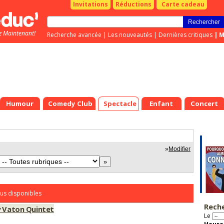
Invitations
Réductions
Carte cadeau
z Maintenant!
Recherche avancée
|
Les nouveautés
|
Dernières critiques
|
M
Humour
Comedy Club
Spectacle
Enfant
Concert
n
»
Modifier
us disponibles
Rech
y Vaton Quintet
Le