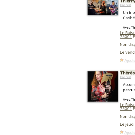
Thierr
Concert
Un tri
Caribé
Avec Th
Le Baise
75001
P
Non dis
Le vend
Ajoute
Thérès
Concert
Accomp
percus
Avec Th
Le Baise
75001
P
Non dis
Le jeud
Ajoute