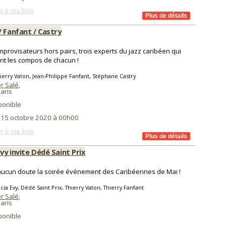
r à ma liste
/ Fanfant / Castry
improvisateurs hors pairs, trois experts du jazz caribéen qui
nt les compos de chacun !
ierry Vaton, Jean-Philippe Fanfant, Stéphane Castry
r Salé
,
aris
ponible
i 15 octobre 2020 à 00h00
r à ma liste
Evy invite Dédé Saint Prix
ucun doute la soirée événement des Caribéennes de Mai !
icia Evy, Dédé Saint Prix, Thierry Vaton, Thierry Fanfant
r Salé
,
aris
ponible