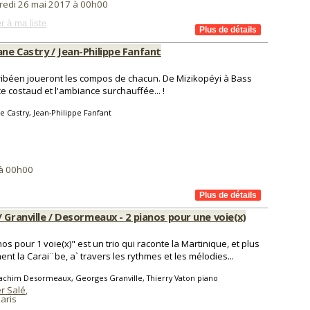
redi 26 mai 2017 à 00h00
r à ma liste
ne Castry / Jean-Philippe Fanfant
aribéen joueront les compos de chacun. De Mizikopéyi à Bass
e costaud et l'ambiance surchauffée... !
e Castry, Jean-Philippe Fanfant
 à 00h00
 Granville / Desormeaux - 2 pianos pour une voie(x)
nos pour 1 voie(x)" est un trio qui raconte la Martinique, et plus
ent la Carai¨be, a` travers les rythmes et les mélodies...
achim Desormeaux, Georges Granville, Thierry Vaton piano
r Salé
,
aris