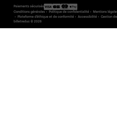
Paiements sécurisés
Conditions générales
Politique de confidentialité
Mentions légale
Plateforme d'éthique et de conformité
Accessibilité
Gestion de
billetreduc ©
2026