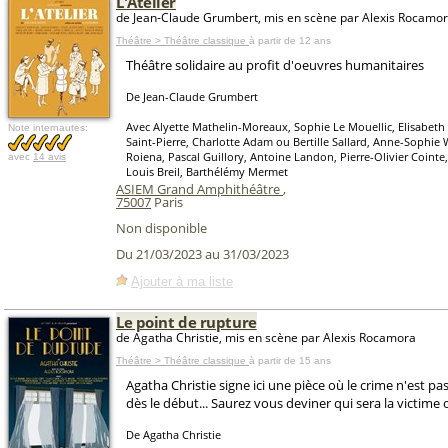
L'Atelier
de Jean-Claude Grumbert, mis en scène par Alexis Rocamo
Théâtre > Théâtre classique
à partir de 12 ans
Théâtre solidaire au profit d'oeuvres humanitaires
De Jean-Claude Grumbert
Avec Alyette Mathelin-Moreaux, Sophie Le Mouellic, Elisabeth 
Note internautes:
Saint-Pierre, Charlotte Adam ou Bertille Sallard, Anne-Sophie 
Roiena, Pascal Guillory, Antoine Landon, Pierre-Olivier Cointe
avec
14 avis
Louis Breil, Barthélémy Mermet
ASIEM Grand Amphithéâtre
,
75007
Paris
Non disponible
Du 21/03/2023 au 31/03/2023
Ajouter à ma liste
Le point de rupture
de Agatha Christie, mis en scène par Alexis Rocamora
Théâtre > Théâtre classique
à partir de 15 ans
Agatha Christie signe ici une pièce où le crime n'est p
dès le début... Saurez vous deviner qui sera la victime o
De Agatha Christie