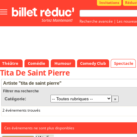
Invitations
Réduc
Bouton
menu
Sortez Maintenant!
principale
Recherche avancée
|
Les nouvea
Théâtre
Comédie
Humour
Comedy Club
Spectacle
Tita De Saint Pierre
Artiste "tita de saint pierre"
Filtrer ma recherche
Catégorie:
2 événements trouvés
Ces évènements ne sont plus disponibles