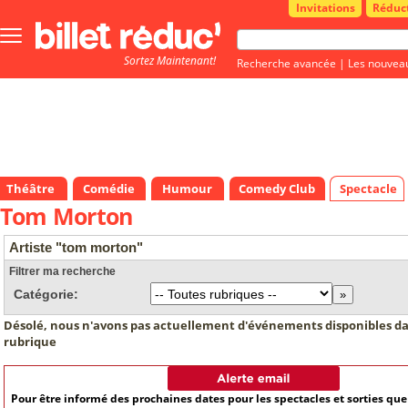
Invitations
Réduc
Bouton
menu
Sortez Maintenant!
principale
Recherche avancée
|
Les nouvea
Théâtre
Comédie
Humour
Comedy Club
Spectacle
Tom Morton
Artiste "tom morton"
Filtrer ma recherche
Catégorie:
Désolé, nous n'avons pas actuellement d'événements disponibles da
rubrique
Pour être informé des prochaines dates pour les spectacles et sorties qu