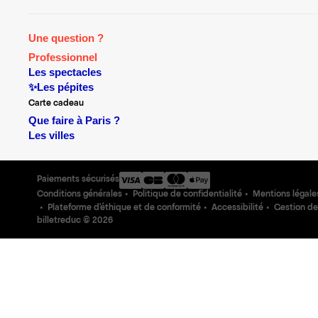
Une question ?
Professionnel
Les spectacles
✨Les pépites
Carte cadeau
Que faire à Paris ?
Les villes
Paiements sécurisés
Conditions générales
Politique de confidentialité
Mentions légale
Plateforme d'éthique et de conformité
Accessibilité
Gestion de
billetreduc ©
2026