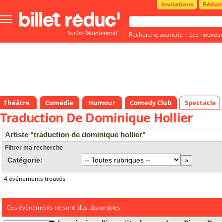
Invitations
Réduc
Bouton
menu
Sortez Maintenant!
principale
Recherche avancée
|
Les nouvea
Théâtre
Comédie
Humour
Comedy Club
Spectacle
Traduction De Dominique Hollier
Artiste "traduction de dominique hollier"
Filtrer ma recherche
Catégorie:
4 événements trouvés
Ces évènements ne sont plus disponibles