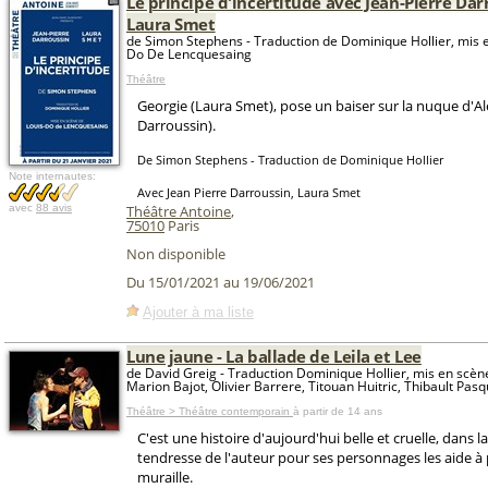
Le principe d'incertitude avec Jean-Pierre Dar
Laura Smet
de Simon Stephens - Traduction de Dominique Hollier, mis e
Do De Lencquesaing
Théâtre
Georgie (Laura Smet), pose un baiser sur la nuque d'Al
Darroussin).
De Simon Stephens - Traduction de Dominique Hollier
Note internautes:
Avec Jean Pierre Darroussin, Laura Smet
avec
88 avis
Théâtre Antoine
,
75010
Paris
Non disponible
Du 15/01/2021 au 19/06/2021
Ajouter à ma liste
Lune jaune - La ballade de Leila et Lee
de David Greig - Traduction Dominique Hollier, mis en scène
Marion Bajot, Olivier Barrere, Titouan Huitric, Thibault Pasq
Théâtre > Théâtre contemporain
à partir de 14 ans
C'est une histoire d'aujourd'hui belle et cruelle, dans la
tendresse de l'auteur pour ses personnages les aide à 
muraille.