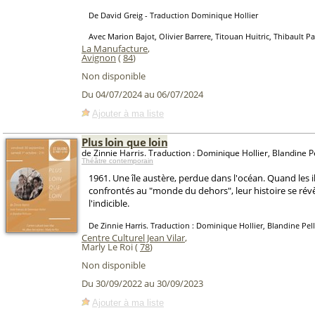
De David Greig - Traduction Dominique Hollier
Avec Marion Bajot, Olivier Barrere, Titouan Huitric, Thibault P
La Manufacture
,
Avignon
(
84
)
Non disponible
Du 04/07/2024 au 06/07/2024
Ajouter à ma liste
Plus loin que loin
de Zinnie Harris. Traduction : Dominique Hollier, Blandine Pe
Théâtre contemporain
1961. Une île austère, perdue dans l'océan. Quand les i
confrontés au "monde du dehors", leur histoire se révè
l'indicible.
De Zinnie Harris. Traduction : Dominique Hollier, Blandine Pell
Centre Culturel Jean Vilar
,
Marly Le Roi (
78
)
Non disponible
Du 30/09/2022 au 30/09/2023
Ajouter à ma liste