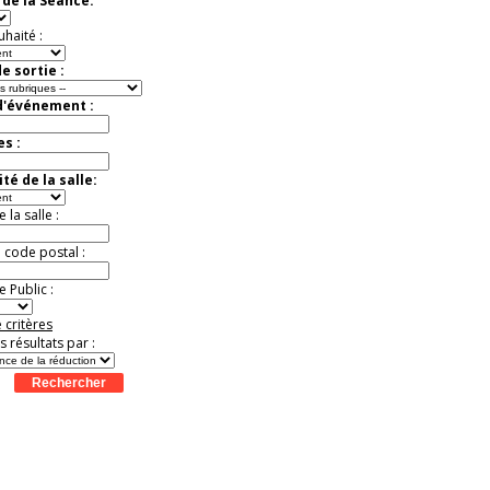
de la Séance:
mystères
Offre
exceptionnelle.
uhaité :
Jusqu'à -26%
e sortie :
d'événement :
es :
té de la salle:
la salle :
u code postal :
 Public :
 critères
es résultats par :