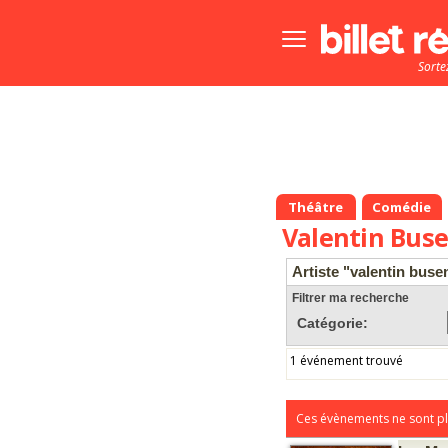
Bouton
menu
Sorte
principale
Théâtre
Comédie
Valentin Buse
Artiste "valentin buse
Filtrer ma recherche
Catégorie:
1 événement trouvé
Ces évènements ne sont pl