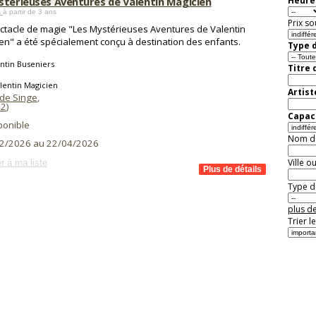
stérieuses Aventures de Valentin Magicien
Heure 
s
à partir de 3 ans
Prix so
ctacle de magie "Les Mystérieuses Aventures de Valentin
en" a été spécialement conçu à destination des enfants.
Type d
ntin Buseniers
Titre 
lentin Magicien
Artist
 de Singe
,
62
)
Capaci
ponible
Nom de 
2/2026 au 22/04/2026
Ville o
r à ma liste
Type de
plus de
Trier l