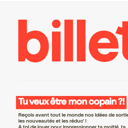
Tu veux être mon copain ?!
Reçois avant tout le monde nos idées de sorti
les nouveautés et les réduc' !
A toi de jouer pour impressionner ta moitié, ta