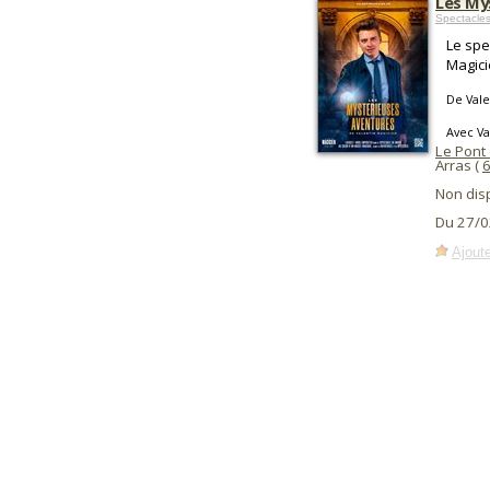
Les My
Spectacle
Le spe
Magici
De Vale
Avec Va
Le Pont
Arras (
Non dis
Du 27/0
Ajoute