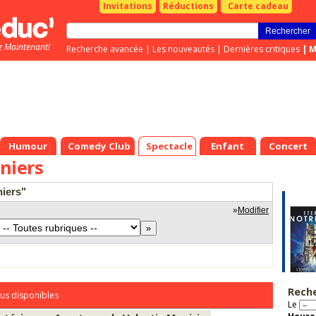
Invitations
Réductions
Carte cadeau
z Maintenant!
Recherche avancée
|
Les nouveautés
|
Dernières critiques
|
M
Humour
Comedy Club
Spectacle
Enfant
Concert
niers
niers"
»
Modifier
Rech
us disponibles
Le