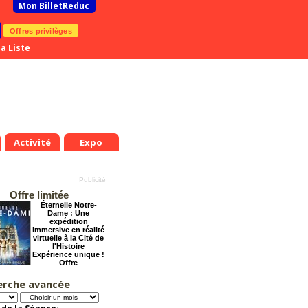
Mon BilletReduc
Offres privilèges
a Liste
Activité
Expo
Offre limitée
Éternelle Notre-
Dame : Une
expédition
immersive en réalité
virtuelle à la Cité de
l'Histoire
Expérience unique !
Offre
promotionnelle.
Jusqu'à -35%
erche avancée
La Cité Interdite :
Six siècles de