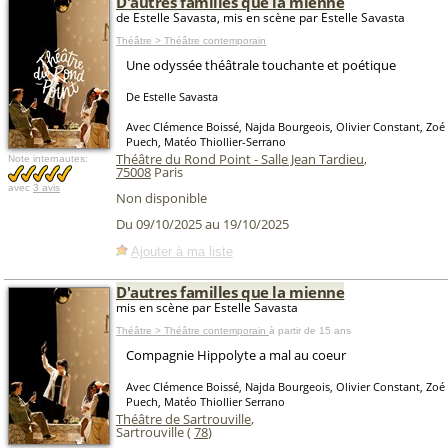
D'autres familles que la mienne
de Estelle Savasta, mis en scène par Estelle Savasta
Théâtre > Théâtre contemporain
Une odyssée théâtrale touchante et poétique
De Estelle Savasta
Avec Clémence Boissé, Najda Bourgeois, Olivier Constant, Zoé
Puech, Matéo Thiollier-Serrano
Théâtre du Rond Point - Salle Jean Tardieu
,
Note internautes:
75008
Paris
avec
3 avis
Non disponible
Du 09/10/2025 au 19/10/2025
Ajouter à ma liste
D'autres familles que la mienne
mis en scène par Estelle Savasta
Théâtre > Théâtre contemporain
à partir de 15 ans
Compagnie Hippolyte a mal au coeur
Avec Clémence Boissé, Najda Bourgeois, Olivier Constant, Zoé
Puech, Matéo Thiollier Serrano
Théâtre de Sartrouville
,
Sartrouville (
78
)