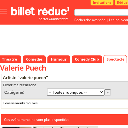
Invitations
Réduc
Bouton
menu
Sortez Maintenant!
principale
Recherche avancée
|
Les nouvea
Théâtre
Comédie
Humour
Comedy Club
Spectacle
Valerie Puech
Artiste "valerie puech"
Filtrer ma recherche
Catégorie:
2 événements trouvés
Ces évènements ne sont plus disponibles