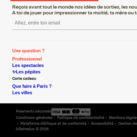
Reçois avant tout le monde nos idées de sorties, les nouv
A toi de jouer pour impressionner ta moitié, ta mère ou ta
S’inscrire S’inscrire S’insc
Une question ?
Professionnel
Les spectacles
✨Les pépites
Carte cadeau
Que faire à Paris ?
Les villes
Paiements sécurisés
Conditions générales
Politique de confidentialité
Mentions légale
Plateforme d'éthique et de conformité
Accessibilité
Gestion de
billetreduc ©
2026