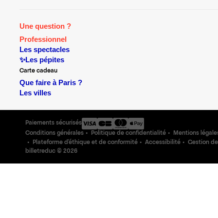
Une question ?
Professionnel
Les spectacles
✨Les pépites
Carte cadeau
Que faire à Paris ?
Les villes
Paiements sécurisés
Conditions générales
Politique de confidentialité
Mentions légale
Plateforme d'éthique et de conformité
Accessibilité
Gestion de
billetreduc ©
2026