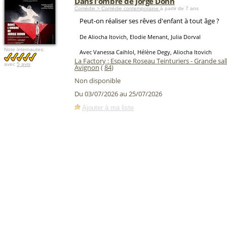
Dans l'ombre de Jorge Donn
Comédie > Comédie contemporaine
à partir de 7 ans
Peut-on réaliser ses rêves d'enfant à tout âge ?
De Aliocha Itovich, Elodie Menant, Julia Dorval
Note internautes:
Avec Vanessa Caihlol, Hélène Degy, Aliocha Itovich
La Factory : Espace Roseau Teinturiers - Grande sal
avec
5 avis
Avignon
(
84
)
Non disponible
Du 03/07/2026 au 25/07/2026
Ajouter à ma liste