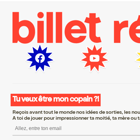
Tu veux être mon copain ?!
Reçois avant tout le monde nos idées de sorties, les nouv
A toi de jouer pour impressionner ta moitié, ta mère ou ta
S’inscrire S’inscrire S