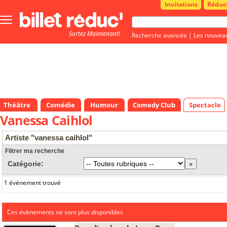
Invitations
Réduc
Bouton
menu
Sortez Maintenant!
principale
Recherche avancée
|
Les nouvea
Théâtre
Comédie
Humour
Comedy Club
Spectacle
Vanessa Caihlol
Artiste "vanessa caihlol"
Filtrer ma recherche
Catégorie:
1 événement trouvé
Ces évènements ne sont plus disponibles