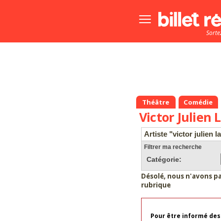
Bouton
menu
Sorte
principale
Théâtre
Comédie
Victor Julien 
Artiste "victor julien l
Filtrer ma recherche
Catégorie:
Désolé, nous n'avons p
rubrique
Pour être informé des