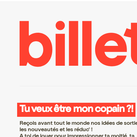
Tu veux être mon copain ?!
Reçois avant tout le monde nos idées de sorti
les nouveautés et les réduc' !
A toi de jouer pour impressionner ta moitié, ta