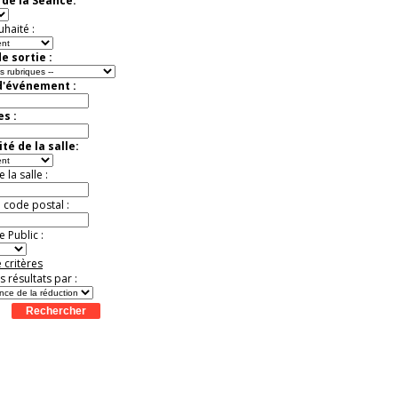
de la Séance:
virtuelle à la Cité de
l'Histoire
uhaité :
Expérience unique !
Offre
promotionnelle.
e sortie :
Jusqu'à -35%
d'événement :
es :
té de la salle:
la salle :
u code postal :
 Public :
 critères
es résultats par :