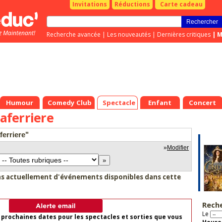
Invitations
Réductions
Carte cadeau
z Maintenant!
Recherche avancée
|
Les nouveautés
|
Dernières critiques
|
M
Humour
Comedy Club
Spectacle
Enfant
Concert
Laferriere
aferriere"
»
Modifier
as actuellement d'événements disponibles dans cette
Rech
Le
 prochaines dates pour les spectacles et sorties que vous