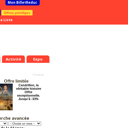
Mon BilletReduc
Offres privilèges
a Liste
Activité
Expo
Offre limitée
Cendrillon, la
véritable histoire
Offre
exceptionnelle.
Jusqu'à -33%
erche avancée
Éternelle Notre-
Dame : Une
expédition
immersive en réalité