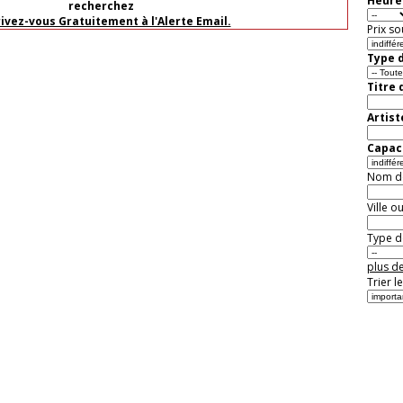
Heure 
recherchez
rivez-vous Gratuitement à l'Alerte Email.
Prix so
Type d
Titre 
Artist
Capaci
Nom de 
Ville o
Type de
plus de
Trier l