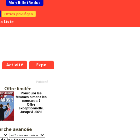
Mon BilletReduc
Offres privilèges
a Liste
Activité
Expo
Offre limitée
Pourquoi les
femmes aiment les
connards ?
Offre
exceptionnelle.
Jusqu'à -56%
erche avancée
La véritable histoire
du Père Noël
Offre
exceptionnelle.