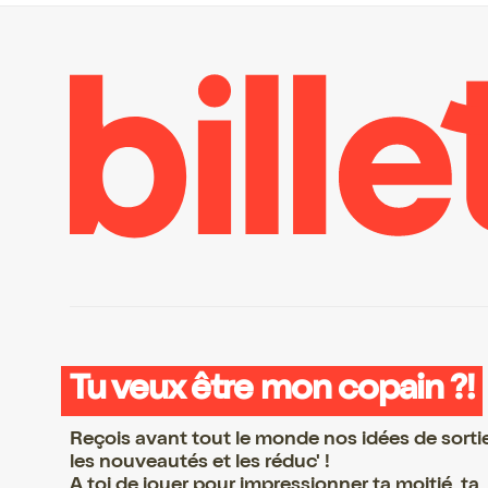
Tu veux être mon copain ?!
Reçois avant tout le monde nos idées de sorti
les nouveautés et les réduc' !
A toi de jouer pour impressionner ta moitié, ta