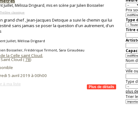
imètres
Heure 
t Juillet, Mélissa Drigeard, mis en scène par Julien Boisselier
Prix so
Théâtre classique
'un grand chef , Jean-Jacques Detoque a suivi le chemin qui lui
Type d
destiné sans jamais se poser la question d'un autrement, d'un
Titre 
s
Artist
ent Juillet, Mélissa Drigeard
lien Boisselier, Frédérique Tirmont, Sara Giraudeau
Capaci
de la Celle saint Cloud
,
 Saint Cloud (
78
)
Nom de 
ponible
Ville o
redi 5 avril 2019 à 00h00
Type de
r à ma liste
plus de
Trier l