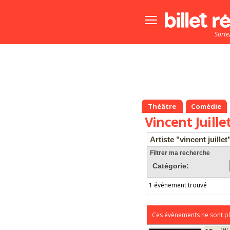
Bouton
menu
Sorte
principale
Théâtre
Comédie
Vincent Juille
Artiste "vincent juillet
Filtrer ma recherche
Catégorie:
1 événement trouvé
Ces évènements ne sont pl