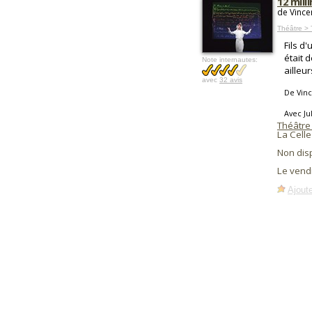
12 mill
de Vincen
Théâtre > 
Fils d
était 
Note internautes:
ailleur
avec
32 avis
De Vinc
Avec Ju
Théâtre 
La Celle
Non dis
Le vend
Ajoute