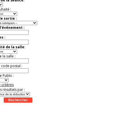
de la Séance:
Jusqu'à -13%
uhaité :
e sortie :
d'événement :
es :
té de la salle:
la salle :
u code postal :
 Public :
 critères
es résultats par :