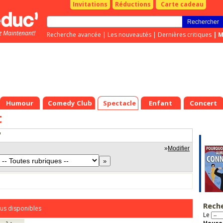
Invitations
Réductions
Carte cadeau
z Maintenant!
Recherche avancée
|
Les nouveautés
|
Dernières critiques
|
M
Humour
Comedy Club
Spectacle
Enfant
Concert
t
"
»
Modifier
Rech
us disponibles
Le