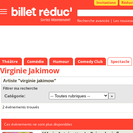
Invitations
Réduc
Bouton
menu
Sortez Maintenant!
principale
Recherche avancée
|
Les nouvea
Théâtre
Comédie
Humour
Comedy Club
Spectacle
Virginie Jakimow
Artiste "virginie jakimow"
Filtrer ma recherche
Catégorie:
2 événements trouvés
Ces évènements ne sont plus disponibles