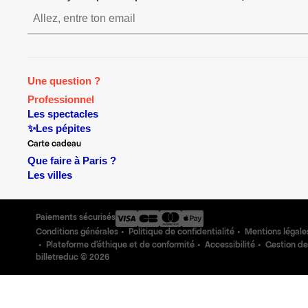
S’inscrire S’inscrire S’i
Une question ?
Professionnel
Les spectacles
✨Les pépites
Carte cadeau
Que faire à Paris ?
Les villes
Paiements sécurisés
Conditions générales
Politique de confidentialité
Mentions légale
Plateforme d'éthique et de conformité
Accessibilité
Gestion de
billetreduc ©
2026