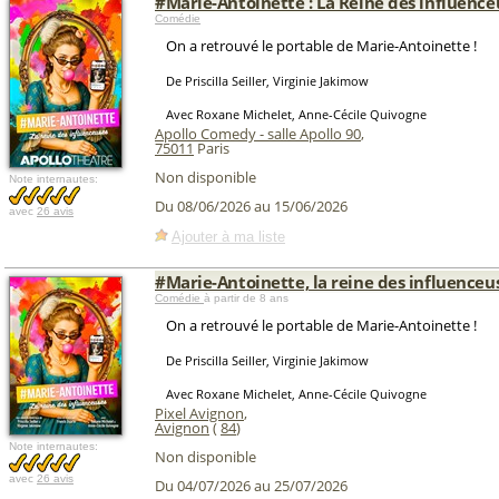
#Marie-Antoinette : La Reine des influence
Comédie
On a retrouvé le portable de Marie-Antoinette !
De Priscilla Seiller, Virginie Jakimow
Avec Roxane Michelet, Anne-Cécile Quivogne
Apollo Comedy - salle Apollo 90
,
75011
Paris
Non disponible
Note internautes:
Du 08/06/2026 au 15/06/2026
avec
26 avis
Ajouter à ma liste
#Marie-Antoinette, la reine des influenceu
Comédie
à partir de 8 ans
On a retrouvé le portable de Marie-Antoinette !
De Priscilla Seiller, Virginie Jakimow
Avec Roxane Michelet, Anne-Cécile Quivogne
Pixel Avignon
,
Avignon
(
84
)
Note internautes:
Non disponible
avec
26 avis
Du 04/07/2026 au 25/07/2026