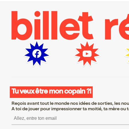
Tu veux être mon copain ?!
Reçois avant tout le monde nos idées de sorties, les nouv
A toi de jouer pour impressionner ta moitié, ta mère ou ta
S’inscrire S’inscrire S