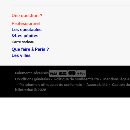
Une question ?
Professionnel
Les spectacles
✨Les pépites
Carte cadeau
Que faire à Paris ?
Les villes
Paiements sécurisés
Conditions générales
Politique de confidentialité
Mentions légale
Plateforme d'éthique et de conformité
Accessibilité
Gestion de
billetreduc ©
2026