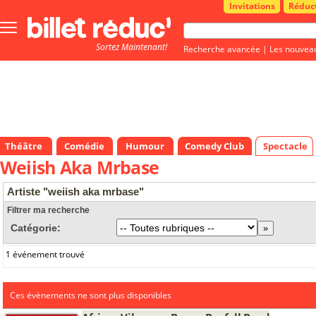
Invitations
Réduc
Bouton
menu
Sortez Maintenant!
principale
Recherche avancée
|
Les nouvea
Théâtre
Comédie
Humour
Comedy Club
Spectacle
Weiish Aka Mrbase
Artiste "weiish aka mrbase"
Filtrer ma recherche
Catégorie:
1 événement trouvé
Ces évènements ne sont plus disponibles