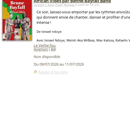
African Vibes par Benne Bayfall Band
Concert > Soul, Funk, Reggae
à partir de 14 ans
Ce soir, laissez-vous emporter par les rythmes envoût
qui donnent envie de chanter, danser et profiter d'une 
intense !
De Ismael ndoye
Avec Ismael Ndoye, Weiish Aka MrBase, Max Kalissa, Rafaello V
Le Verbe fou
,
Avignon
(
84
)
Non disponible
Du 09/07/2026 au 11/07/2026
Ajouter à ma liste