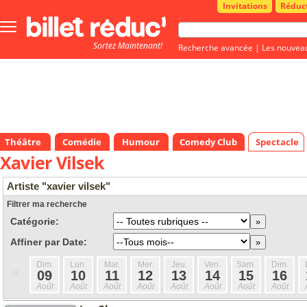
Invitations
Réduc
Bouton
menu
Sortez Maintenant!
principale
Recherche avancée
|
Les nouvea
Théâtre
Comédie
Humour
Comedy Club
Spectacle
Xavier Vilsek
Artiste "xavier vilsek"
Filtrer ma recherche
Catégorie:
Affiner par Date:
Dim.
Lun.
Mar.
Mer.
Jeu.
Ven.
Sam.
Dim.
«
09
10
11
12
13
14
15
16
Août
Août
Août
Août
Août
Août
Août
Août