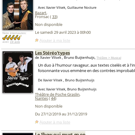
Avec Xavier Vilsek, Guillaume Nocture
Bazart
,
Fronsac (
33
)
Non disponible
Le samedi 29 avril 2023 à 00h00
Note internautes:
Ajouter à ma liste
avec
19 avis
Les Stéréo'types
de Xavier Vilsek , Bruno Buijtenhuijs,
Théâtre > Musical
Un duo à l'humour ravageur, aux textes ciselés et à l'i
foisonnante vous emmène en des contrées improbabl
De Xavier Vilsek , Bruno Buijtenhuijs
Avec Xavier Vilsek, Bruno Buijtenhuijs
Théâtre de Poche Graslin
,
Nantes
(
44
)
Non disponible
Du 27/12/2019 au 31/12/2019
Ajouter à ma liste
Le Show qui must go on