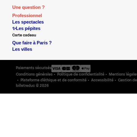
Une question ?
Professionnel
Les spectacles
✨Les pépites
Carte cadeau
Que faire à Paris ?
Les villes
Paiements sécurisés
Conditions générales
Politique de confidentialité
Mentions légale
Plateforme d'éthique et de conformité
Accessibilité
Gestion de
billetreduc ©
2026