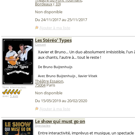
Théâtre du Pont Tournant
,
Bordeaux
(
33
)
Non disponible
Du 24/11/2017 au 25/11/2017
Ajouter à ma liste
Les Stéréo' Types
Concert
Xavier et Bruno... Un duo absolument irrésistible, l'un à
aux chants, l'autre à... tout le reste !
De Bruno Buijtenhuijs
Avec Bruno Buijtenhuijs , Xavier Vilsek
Théâtre Essaion
,
75004
Paris
Note internautes:
Non disponible
avec
5 avis
Du 15/05/2019 au 20/02/2020
Ajouter à ma liste
Le show qui must go on
Spectacles
Entre interactivité, imprévus et musique, un spectacle 