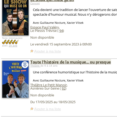
Concert
Cela devient une tradition de lancer l'ouverture de sa
spectacle d'humour musical. Nous n'y dérogerons don
Avec Guillaume Nocture, Xavier Vilsek
Espace Paul Valéry
,
Le Plessis Trévise (
94
)
Non disponible
Note internautes:
Le vendredi 15 septembre 2023 à 00h00
avec
19 avis
Ajouter à ma liste
Toute l'histoire de la musique... ou presque
Théâtre
de 6 à 14 ans
Une conférence humoristique sur l'histoire de la musiq
Avec Guillaume Nocture, Xavier Vilsek
Théâtre Le Petit Manoir
,
Asnières-Sur-Seine (
92
)
Non disponible
Du 17/05/2025 au 18/05/2025
Ajouter à ma liste