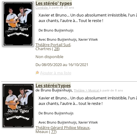
Les stéréo' types
Comédie
à partir de 10 ans
Xavier et Bruno... Un duo absolument irrésistible, l'un à
aux chants, l'autre à... Tout le reste !
De Bruno Buijtenhuijs
Avec Bruno Buijtenhuijs, Xavier Vilsek
Théâtre Portail Sud
,
Chartres (
28
)
Non disponible
Du 08/05/2020 au 16/10/2021
Ajouter à ma liste
Les stéréo'types
de Bruno Buijtenhuijs,
Théâtre > Musical
à partir de 8 ans
Xavier et Bruno... Un duo absolument irrésistible, l'un à
aux chants, l'autre à... tout le reste !
De Bruno Buijtenhuijs
Avec Bruno Buijtenhuijs, Xavier Vilsek
Théâtre Gérard Philipe Meaux
,
Meaux (
77
)