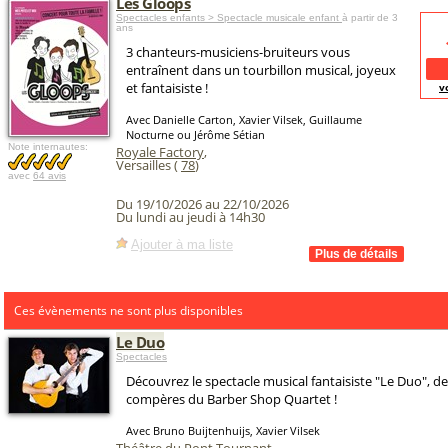
Les Gloops
Spectacles enfants > Spectacle musicale enfant
à partir de 3
ans
3 chanteurs-musiciens-bruiteurs vous
entraînent dans un tourbillon musical, joyeux
et fantaisiste !
v
Avec Danielle Carton, Xavier Vilsek, Guillaume
Nocturne ou Jérôme Sétian
Note internautes:
Royale Factory
,
Versailles (
78
)
avec
64 avis
Du 19/10/2026 au 22/10/2026
Du lundi au jeudi à 14h30
Ajouter à ma liste
Ces évènements ne sont plus disponibles
Le Duo
Spectacles
Découvrez le spectacle musical fantaisiste "Le Duo", d
compères du Barber Shop Quartet !
Avec Bruno Buijtenhuijs, Xavier Vilsek