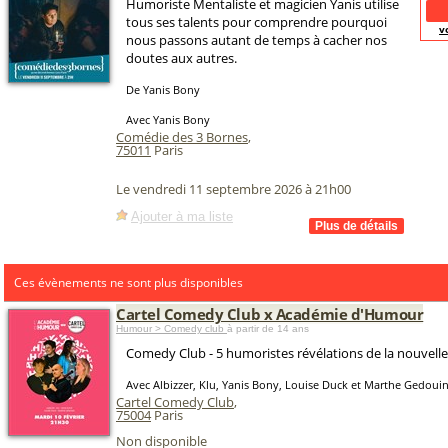
Humoriste Mentaliste et magicien Yanis utilise
tous ses talents pour comprendre pourquoi
v
nous passons autant de temps à cacher nos
doutes aux autres.
De Yanis Bony
Avec Yanis Bony
Comédie des 3 Bornes
,
75011
Paris
Le vendredi 11 septembre 2026 à 21h00
Ajouter à ma liste
Ces évènements ne sont plus disponibles
Cartel Comedy Club x Académie d'Humour
Humour > Comedy club
à partir de 14 ans
Comedy Club - 5 humoristes révélations de la nouvelle
Avec Albizzer, Klu, Yanis Bony, Louise Duck et Marthe Gedoui
Cartel Comedy Club
,
75004
Paris
Non disponible