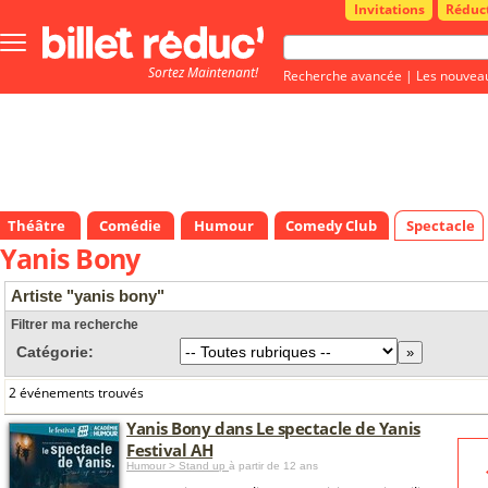
Invitations
Réduc
Bouton
menu
Sortez Maintenant!
principale
Recherche avancée
|
Les nouvea
Théâtre
Comédie
Humour
Comedy Club
Spectacle
Yanis Bony
Artiste "yanis bony"
Filtrer ma recherche
Catégorie:
2 événements trouvés
Yanis Bony dans Le spectacle de Yanis
Festival AH
Humour > Stand up
à partir de 12 ans