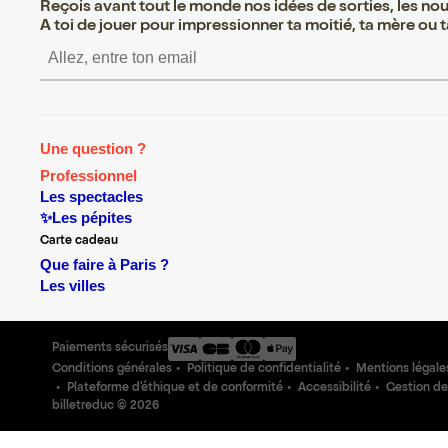
Reçois avant tout le monde nos idées de sorties, les nouv
A toi de jouer pour impressionner ta moitié, ta mère ou ta
S’inscrire S’inscrire S’i
Une question ?
Professionnel
Les spectacles
✨Les pépites
Carte cadeau
Que faire à Paris ?
Les villes
Paiements sécurisés
Conditions générales
Politique de confidentialité
Mentions légale
Plateforme d'éthique et de conformité
Accessibilité
Gestion de
billetreduc ©
2026