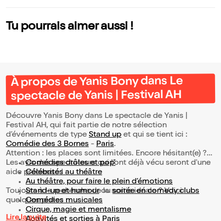
Tu pourrais aimer aussi !
À propos de Yanis Bony dans Le
spectacle de Yanis | Festival AH
Découvre Yanis Bony dans Le spectacle de Yanis |
Festival AH, qui fait partie de notre sélection
d’événements de type
Stand up
et qui se tient ici :
Comédie des 3 Bornes
-
Paris
.
Attention : les places sont limitées. Encore hésitant(e) ?
Les avis des spectateurs qui l'ont déjà vécu seront d'une
Comédies drôles et pop’
aide précieuse !
Célébrités au théâtre
Au théâtre, pour faire le plein d’émotions
Toujours à la recherche de la sortie idéale ? Voici
Stand-up et humour
ou
soirée en comedy clubs
quelques pistes :
Comédies musicales
Cirque, magie et mentalisme
Lire la suite
Activités et sorties à Paris