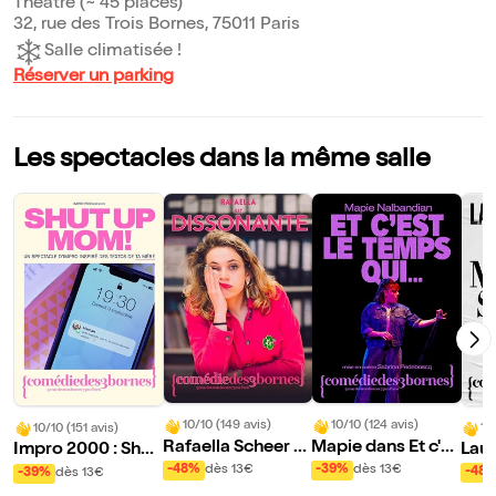
Théâtre (~ 45 places)
32, rue des Trois Bornes, 75011 Paris
Salle climatisée !
Réserver un parking
Les spectacles dans la même salle
10/10 (149 avis)
10/10 (124 avis)
10
10/10 (151 avis)
Rafaella Scheer d
Mapie dans Et c'es
Lau
Impro 2000 : Shut
ans Dissonante
t le temps qui...
up Mom !
-48%
dès 13€
-39%
dès 13€
-48
-39%
dès 13€