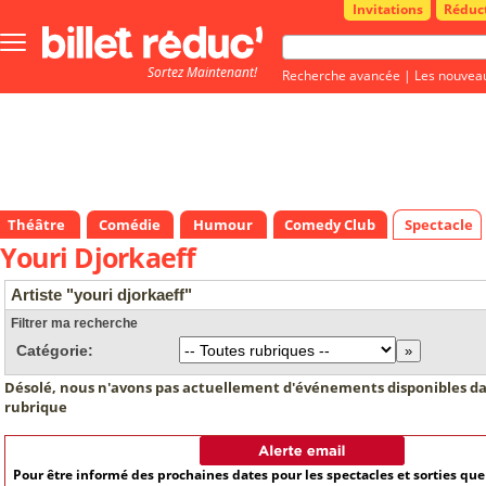
Invitations
Réduc
Bouton
menu
Sortez Maintenant!
principale
Recherche avancée
|
Les nouvea
Théâtre
Comédie
Humour
Comedy Club
Spectacle
Youri Djorkaeff
Artiste "youri djorkaeff"
Filtrer ma recherche
Catégorie:
Désolé, nous n'avons pas actuellement d'événements disponibles da
rubrique
Pour être informé des prochaines dates pour les spectacles et sorties qu