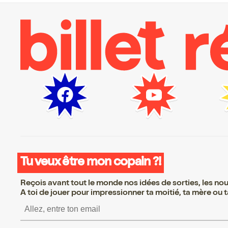
Tu veux être mon copain ?!
Reçois avant tout le monde nos idées de sorties, les nouv
A toi de jouer pour impressionner ta moitié, ta mère ou ta
S’inscrire S’inscrire S’