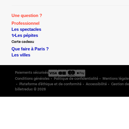
Une question ?
Professionnel
Les spectacles
✨Les pépites
Carte cadeau
Que faire à Paris ?
Les villes
Paiements sécurisés
Conditions générales
Politique de confidentialité
Mentions légale
Plateforme d'éthique et de conformité
Accessibilité
Gestion de
billetreduc ©
2026