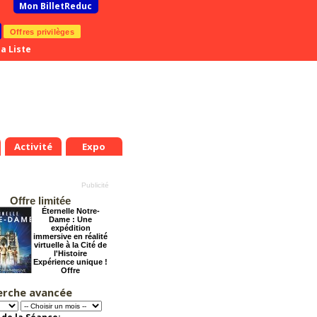
Mon BilletReduc
Offres privilèges
a Liste
Activité
Expo
Offre limitée
Éternelle Notre-
Dame : Une
expédition
immersive en réalité
virtuelle à la Cité de
l'Histoire
Expérience unique !
Offre
promotionnelle.
Jusqu'à -35%
erche avancée
La véritable histoire
du Père Noël