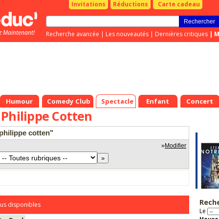
Invitations
Réductions
Carte cadeau
z Maintenant!
Recherche avancée
|
Les nouveautés
|
Dernières critiques
|
M
Humour
Comedy Club
Spectacle
Enfant
Concert
Philippe Cotten
philippe cotten"
»
Modifier
Rech
us disponibles
Le