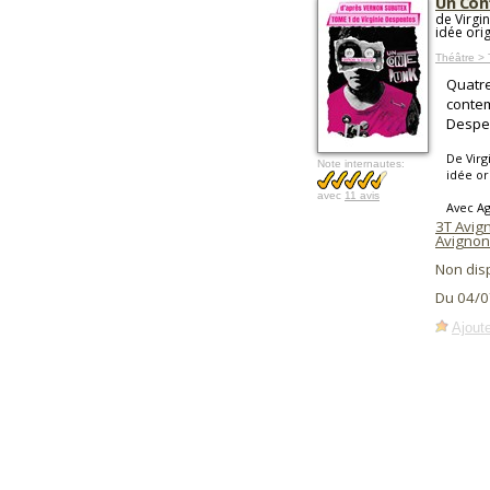
Un Con
de Virgi
idée ori
Théâtre >
Quatre
contem
Despe
De Virg
Note internautes:
idée or
avec
11 avis
Avec Ag
3T Avig
Avignon
Non dis
Du 04/0
Ajoute