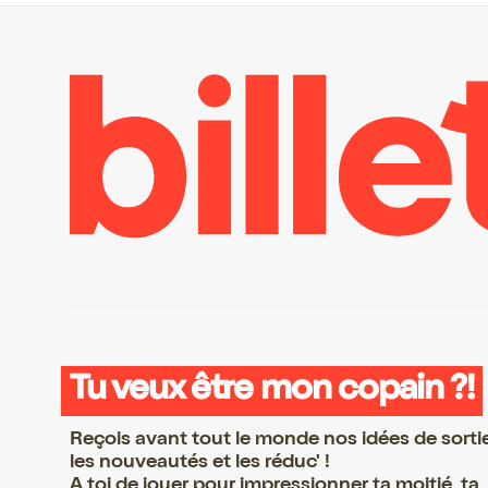
Tu veux être mon copain ?!
Reçois avant tout le monde nos idées de sorti
les nouveautés et les réduc' !
A toi de jouer pour impressionner ta moitié, ta