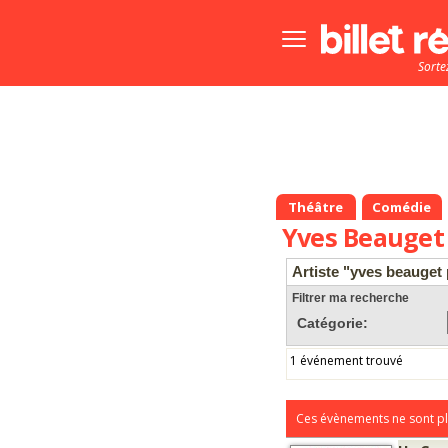
Bouton
menu
Sorte
principale
Théâtre
Comédie
Yves Beauget 
Artiste "yves beauget 
Filtrer ma recherche
Catégorie:
1 événement trouvé
Ces évènements ne sont pl