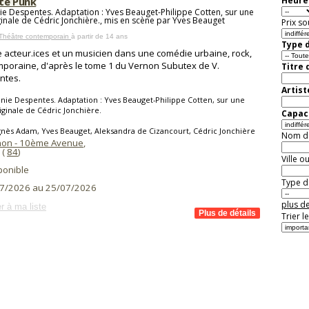
te Punk
Heure 
nie Despentes. Adaptation : Yves Beauget-Philippe Cotten, sur une
ginale de Cédric Jonchière., mis en scène par Yves Beauget
Prix so
 Théâtre contemporain
à partir de 14 ans
Type d
 acteur.ices et un musicien dans une comédie urbaine, rock,
poraine, d'après le tome 1 du Vernon Subutex de V.
Titre 
ntes.
Artist
inie Despentes. Adaptation : Yves Beauget-Philippe Cotten, sur une
iginale de Cédric Jonchière.
Capaci
nès Adam, Yves Beauget, Aleksandra de Cizancourt, Cédric Jonchière
Nom de 
non - 10ème Avenue
,
(
84
)
Ville o
ponible
Type de
7/2026 au 25/07/2026
plus de
r à ma liste
Trier l