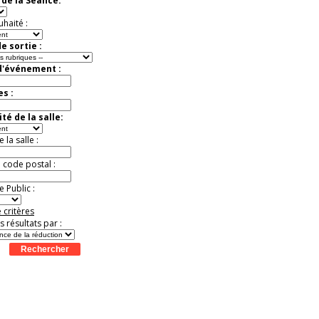
de la Séance:
Offre
exceptionnelle.
Jusqu'à -13%
uhaité :
e sortie :
d'événement :
es :
té de la salle:
la salle :
u code postal :
 Public :
 critères
es résultats par :