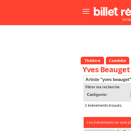
Bouton
menu
Sorte
principale
Théâtre
Comédie
Yves Beauget
Artiste "yves beauget
Filtrer ma recherche
Catégorie:
2 événements trouvés
Ces évènements ne sont pl