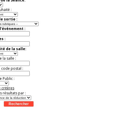
de la Séance:
virtuelle à la Cité de
l'Histoire
uhaité :
Expérience unique !
Offre
promotionnelle.
e sortie :
Jusqu'à -35%
d'événement :
es :
té de la salle:
la salle :
u code postal :
 Public :
 critères
es résultats par :