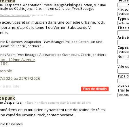
te Punk
Heure 
nie Despentes. Adaptation : Yves Beauget-Philippe Cotten, sur une
ginale de Cédric Jonchière., mis en scène par Yves Beauget
Prix so
 Théâtre contemporain
à partir de 14 ans
Type d
 acteur.ices et un musicien dans une comédie urbaine, rock,
poraine, d'après le tome 1 du Vernon Subutex de V.
Titre 
ntes.
Artist
inie Despentes. Adaptation : Yves Beauget-Philippe Cotten, sur une
iginale de Cédric Jonchière.
Capaci
nès Adam, Yves Beauget, Aleksandra de Cizancourt, Cédric Jonchière
Nom de 
non - 10ème Avenue
,
(
84
)
Ville o
ponible
Type de
7/2026 au 25/07/2026
plus de
r à ma liste
Trier l
te punk
nie Despentes,
Théâtre > Théâtre contemporain
à partir de 15 ans
comédiens et un musicien dynamitent une douzaine de rôles
ne comédie urbaine, rock, contemporaine.
inie Despentes