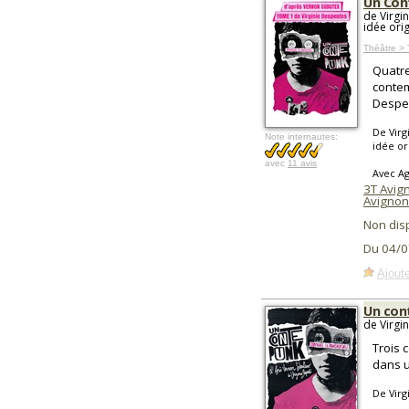
Un Con
de Virgi
idée ori
Théâtre >
Quatre
contem
Despe
De Virg
Note internautes:
idée or
avec
11 avis
Avec Ag
3T Avig
Avignon
Non dis
Du 04/0
Ajoute
Un con
de Virgi
Trois 
dans u
De Virg