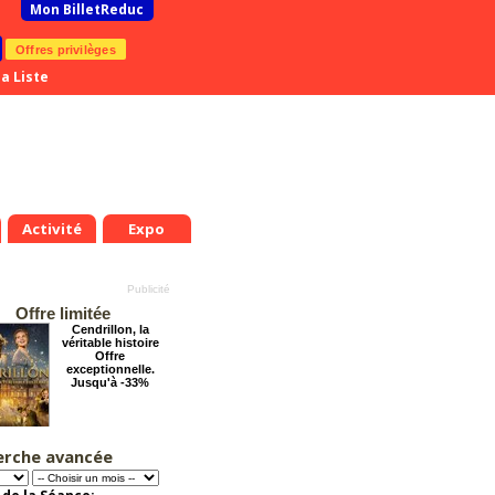
Mon BilletReduc
Offres privilèges
a Liste
Activité
Expo
Offre limitée
Cendrillon, la
véritable histoire
Offre
exceptionnelle.
Jusqu'à -33%
erche avancée
Éternelle Notre-
Dame : Une
expédition
immersive en réalité