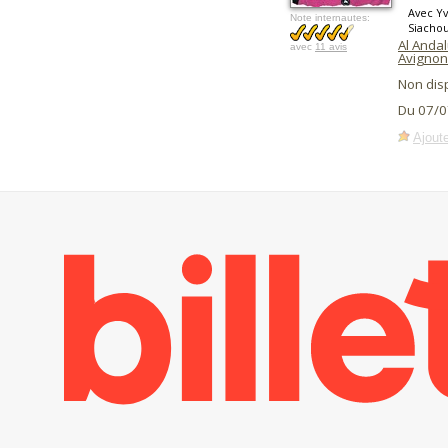
Avec Yv
Note internautes:
Siacho
Al Anda
avec
11 avis
Avignon
Non dis
Du 07/0
Ajoute