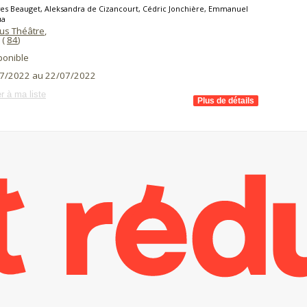
es Beauget, Aleksandra de Cizancourt, Cédric Jonchière, Emmanuel
ua
lus Théâtre
,
(
84
)
ponible
7/2022 au 22/07/2022
r à ma liste