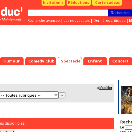
Invitations
Réductions
Carte cadeau
z Maintenant!
Recherche avancée
|
Les nouveautés
|
Dernières critiques
|
M
Humour
Comedy Club
Spectacle
Enfant
Concert
"
»
Modifier
Rech
us disponibles
Le