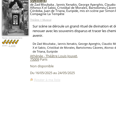
Sybille(s)
de Zad Moultaka , Iannis Xenakis, George Aperghis, Claudio
Alfonso X el Sabio, Cristóbal de Morales, Bartolomeu Cácer
Córdoba, Juan de Triana, Euripide, mis en scène par Simon-P
Compagnie La Tempête
Théâtre > Musical
Sur scène se déroule un grand rituel de divination et d
renouer avec les souvenirs disparus et tracer les chem
avenir.
Note internautes:
De Zad Moultaka , Iannis Xenakis, George Aperghis, Claudio M
avec
2 avis
X el Sabio, Cristóbal de Morales, Bartolomeu Cáceres, Alonso 
de Triana, Euripide
Athénée - Théâtre Louis Jouvet
,
75009
Paris
Non disponible
Du 16/05/2025 au 24/05/2025
Ajouter à ma liste