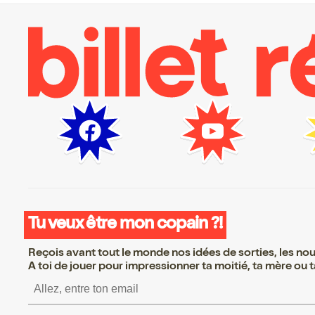
Tu veux être mon copain ?!
Reçois avant tout le monde nos idées de sorties, les nouv
A toi de jouer pour impressionner ta moitié, ta mère ou ta
S’inscrire S’inscrire S