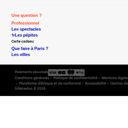
Une question ?
Professionnel
Les spectacles
✨Les pépites
Carte cadeau
Que faire à Paris ?
Les villes
Paiements sécurisés
Conditions générales
Politique de confidentialité
Mentions légale
Plateforme d'éthique et de conformité
Accessibilité
Gestion de
billetreduc ©
2026