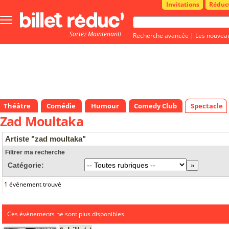
Invitations
Réduc
Bouton
menu
Sortez Maintenant!
principale
Recherche avancée
|
Les nouvea
Théâtre
Comédie
Humour
Comedy Club
Spectacle
Zad Moultaka
Artiste "zad moultaka"
Filtrer ma recherche
Catégorie:
1 événement trouvé
Ces évènements ne sont plus disponibles