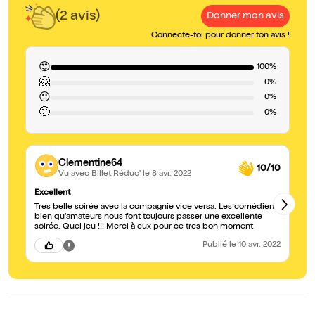
(2 avis)
Donner mon avis
Connecte-toi pour donner ton avis !
😍
100%
🤗
0%
😐
0%
🙁
0%
Clementine64
10/10
Vu avec Billet Réduc'
le 8 avr. 2022
Excellent
T
Tres belle soirée avec la compagnie vice versa. Les comédiens
Tr
bien qu'amateurs nous font toujours passer une excellente
soirée. Quel jeu !!! Merci à eux pour ce tres bon moment
Publié
le 10 avr. 2022