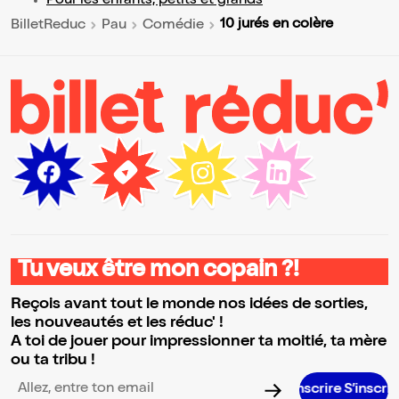
Pour les enfants, petits et grands
10 jurés en colère
BilletReduc
Pau
Comédie
Tu veux être mon copain ?!
Reçois avant tout le monde nos idées de sorties,
les nouveautés et les réduc' !
A toi de jouer pour impressionner ta moitié, ta mère
ou ta tribu !
S’inscrire S’inscrire S’inscrir
Adresse email pour la newsletter