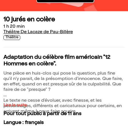
10 jurés en colère
1 h 20 min
Théâtre De Lacaze de Pau-Billère
Théâtre
Adaptation du célèbre film américain "12
Hommes en colère".
Une pièce en huis-clos qui pose la question, plus fine
qu'il n'y parait, de la présomption d'innocence. Que faire,
en effet, quand on est presque sûr de la culpabilité. Que
faire de ce "presque" ?
Le texte ne cesse d'évoluer, avec finesse, et les
Lire la suite
personnages, différents et caricaturaux pour certains, en
arrivent même à nous faire sourire.
Pour tout public à partir de 11 ans
Langue : français