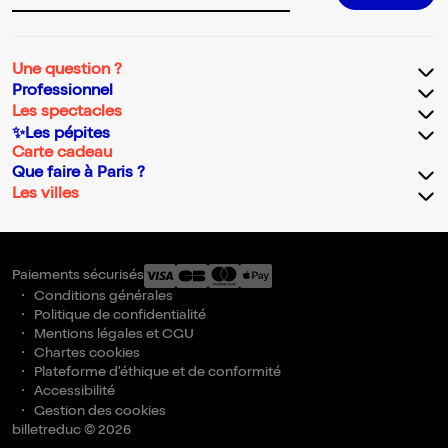
Une question ?
Professionnel
Les spectacles
✨Les pépites
Carte cadeau
Que faire à Paris ?
Les villes
Paiements sécurisés
Conditions générales
Politique de confidentialité
Mentions légales et CGU
Chartes cookies
Plateforme d'éthique et de conformité
Accessibilité
Gestion des cookies
billetreduc © 2026