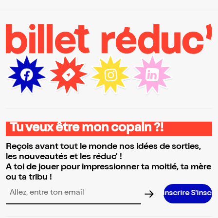
Tu veux être mon copain ?!
Reçois avant tout le monde nos idées de sorties,
les nouveautés et les réduc' !
A toi de jouer pour impressionner ta moitié, ta mère
ou ta tribu !
S’inscrire S’inscrire S’inscr
Adresse email pour la newsletter