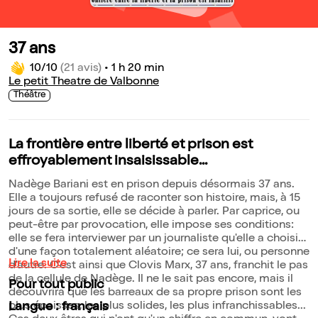
37 ans
10/10
(21 avis)
•
1 h 20 min
Le petit Theatre de Valbonne
Théâtre
La frontière entre liberté et prison est
effroyablement insaisissable...
Nadège Bariani est en prison depuis désormais 37 ans.
Elle a toujours refusé de raconter son histoire, mais, à 15
jours de sa sortie, elle se décide à parler. Par caprice, ou
peut-être par provocation, elle impose ses conditions:
elle se fera interviewer par un journaliste qu'elle a choisi
d'une façon totalement aléatoire; ce sera lui, ou personne
Lire la suite
d'autre. C'est ainsi que Clovis Marx, 37 ans, franchit le pas
de la cellule de Nadège. Il ne le sait pas encore, mais il
Pour tout public
découvrira que les barreaux de sa propre prison sont les
plus épaisses, les plus solides, les plus infranchissables...
Langue : français