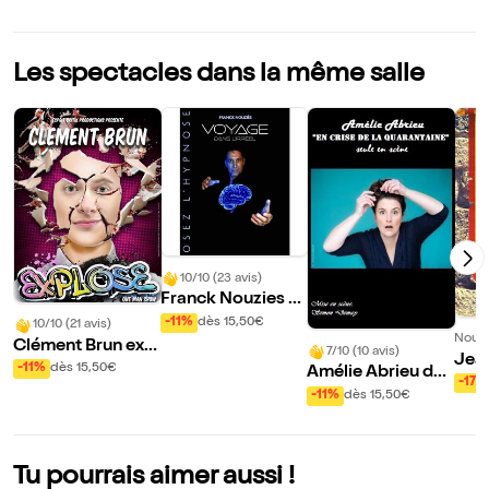
Les spectacles dans la même salle
10/10 (23 avis)
Franck Nouzies d
ans Voyage dans
-11%
dès 15,50€
10/10 (21 avis)
Nouve
l'irréel
Clément Brun expl
7/10 (10 avis)
Jean
ose
-11%
dès 15,50€
Amélie Abrieu dan
Ave 
-17%
s En crise de la qu
-11%
dès 15,50€
arantaine
Tu pourrais aimer aussi !