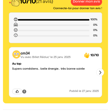
10/10
(21 avis)
Donner mon avis
Connecte-toi pour donner ton avis !
😍
100%
🤗
0%
😐
0%
🙁
0%
cm34
10/10
Vu avec Billet Réduc'
le 25 janv. 2025
Au top
Tr
Supers comédiens.. belle énergie.. très bonne soirée
Tr
pa
Le
gr
Publié
le 27 janv. 2025