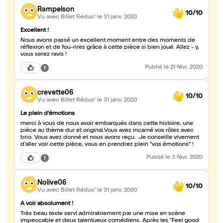
Rampelson
10/10
Vu avec Billet Réduc'
le 31 janv. 2020
Excellent !
Nous avons passé un excellent moment entre des moments de
réflexion et de fou-rires grâce à cette pièce si bien joué. Allez - y,
vous serez ravis !
Publié
le 21 févr. 2020
crevette06
10/10
Vu avec Billet Réduc'
le 31 janv. 2020
Le plein d'émotions
merci à vous de nous avoir embarqués dans cette histoire, une
pièce au thème dur et original.Vous avez incarné vos rôles avec
brio. Vous avez donné et nous avons reçu. Je conseille vivement
d'aller voir cette pièce, vous en prendrez plein "vos émotions" !
Publié
le 3 févr. 2020
Nolive06
10/10
Vu avec Billet Réduc'
le 31 janv. 2020
A voir absolument !
Très beau texte servi admirablement par une mise en scène
impeccable et deux talentueux comédiens. Après les "Feel good