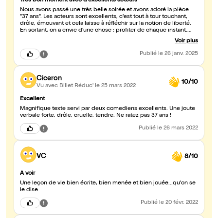
Très bon moment avec d'excellents acteurs
Nous avons passé une très belle soirée et avons adoré la pièce
"37 ans". Les acteurs sont excellents, c'est tout à tour touchant,
drôle, émouvant et cela laisse à réfléchir sur la notion de liberté.
En sortant, on a envie d'une chose : profiter de chaque instant.
Bravo !
Voir plus
Publié
le 26 janv. 2025
Ciceron
10/10
Vu avec Billet Réduc'
le 25 mars 2022
Excellent
Magnifique texte servi par deux comediens excellents. Une joute
verbale forte, drôle, cruelle, tendre. Ne ratez pas 37 ans !
Publié
le 26 mars 2022
VC
8/10
A voir
Une leçon de vie bien écrite, bien menée et bien jouée...qu'on se
le dise.
Publié
le 20 févr. 2022