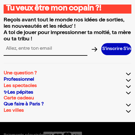
Tu veux être mon copain ?!
Reçois avant tout le monde nos idées de sorties,
les nouveautés et les réduc' !
A toi de jouer pour impressionner ta moitié, ta mère
ou ta tribu !
S’inscrire S’inscrire S
Adresse email pour la newsletter
Une question ?
Professionnel
Les spectacles
✨Les pépites
Carte cadeau
Que faire à Paris ?
Les villes