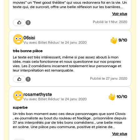
movies" un "Feel good théâtre" qui vous redonnera foi en la vie. Un
texte qui, de surcroit, offre une belle réflexion sur les barrières
que chacun dresse autour de soit, et de notre capacité à les faire
Voir plus
sauter ! Je conseille vivement !
Publié
le 1 févr. 2020
06sisi
9/10
Vu avec Billet Réduc'
le 24 janv. 2020
très bonne pièce
Le texte est très intéressant, même si pas assez abouti à mon
idée, mais cela fonctionne et nous questionne sur nos propres
vies. Les 2 comédiens incarnent totalement leur personnage et
leur interprétation est remarquable.
Publié
le 27 janv. 2020
rosamethyste
10/10
Vu avec Billet Réduc'
le 24 janv. 2020
superbe
Un très bon moment avec ces deux personnages que sont Clovis
, ex-journaliste au bout du rouleau et Nadège , prisonnière depuis
37 ans interprétés par de très bons comédiens , une belle mise
en scène. Une pièce peu commune, positive et pleine de
surprise à voir absolument . Ne la ratez pas
Voir plus