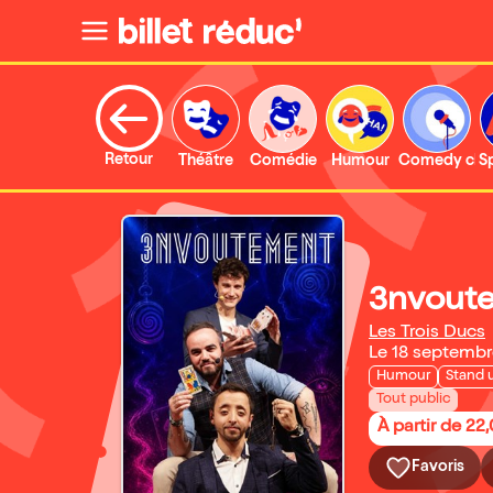
Retour
Théâtre
Comédie
Humour
Comedy clu
S
3nvout
Les Trois Ducs
Le 18 septemb
Humour
Stand 
Tout public
À partir de 22
Favoris