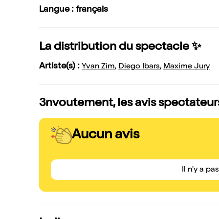
Langue : français
La distribution du spectacle ✨
Artiste(s) :
Yvan Zim
,
Diego Ibars
,
Maxime Jury
3nvoutement, les avis spectateur
Aucun avis
Il n'y a pa