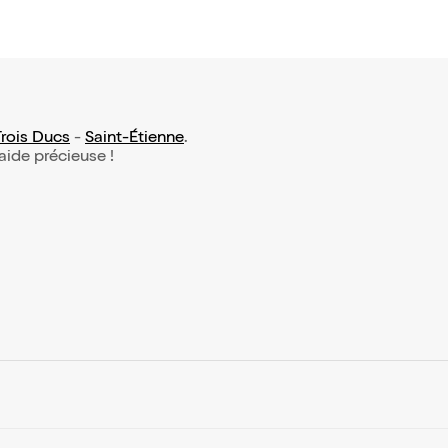
Trois Ducs
-
Saint-Étienne
.
 aide précieuse !