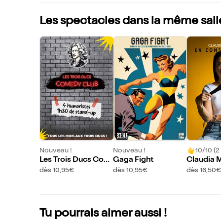
Les spectacles dans la même sall
Nouveau !
Nouveau !
10/10 (2 
Les Trois Ducs Com
Gaga Fight
Claudia 
edy Club
s En cons
dès 10,95€
dès 10,95€
dès 16,50€
Tu pourrais aimer aussi !