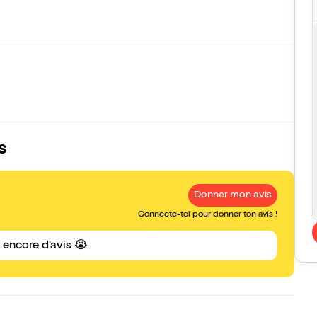
s
Donner mon avis
Connecte-toi pour donner ton avis !
s encore d'avis 😭