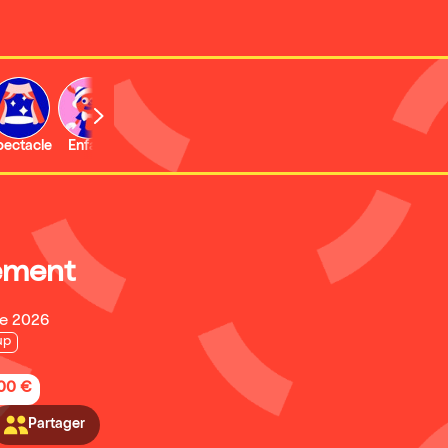
b
pectacle
Enfant
Concert
Activité
ement
re 2026
up
,00 €
Partager