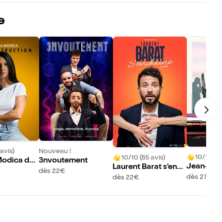
e
avis)
Nouveau !
10/10 (33
10/10 (85 avis)
Modica dan
3nvoutement
Jean-Beno
Laurent Barat s'ench
truction
dès 22€
dans Libr
aîne
dès 27€
dès 22€