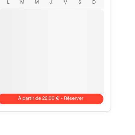
L
M
M
J
V
S
D
À partir de 22,00 € - Réserver