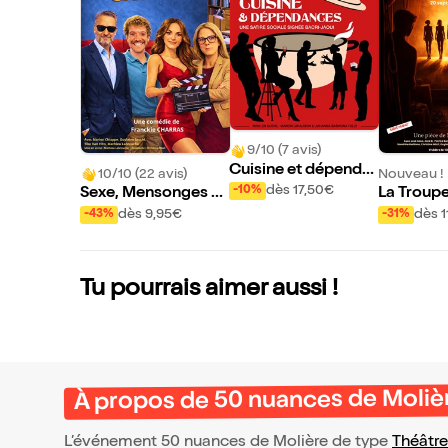
9/10 (7 avis)
Cuisine et dépenda
10/10 (22 avis)
Nouveau !
nces
dès 17,50€
-10%
Sexe, Mensonges et
La Troup
Casting
dès 9,95€
dès 1
-43%
-31%
Tu pourrais aimer aussi !
À propos de 50 nuances de Moliè
L’événement 50 nuances de Molière de type
Théâtre