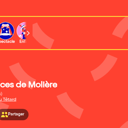
b
pectacle
Enfant
Concert
Activité
ces de Molière
s)
u Têtard
Partager