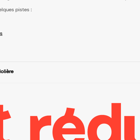
elques pistes :
s
olière