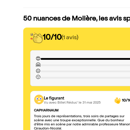
50 nuances de Molière, les avis s
10/10
(1 avis)
😍
🤗
😐
🙁
Le figurant
10/1
Vu avec Billet Réduc'
le 31 mai 2025
CAPHARNAUM
Trois jours de représentations, trois soirs de partages sur
scène avec une troupe exceptionnelle. Que du bonheur
d'être mis en scène par notre admirable professeure Mano
Giraudon-Nicolaï.