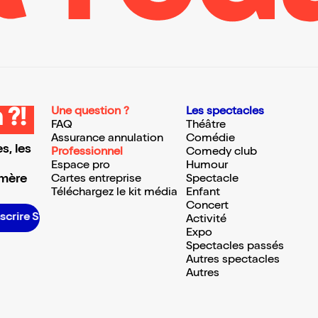
Une question ?
Les spectacles
 ?!
FAQ
Théâtre
Assurance annulation
Comédie
s, les
Professionnel
Comedy club
Espace pro
Humour
 mère
Cartes entreprise
Spectacle
Téléchargez le kit média
Enfant
Concert
crire S’inscrire S’inscrire S’inscrire S’inscrire S’inscrire S’inscrire S’inscrire S’inscrire S’inscrire S’inscrire S’inscrire
Activité
Expo
Spectacles passés
Autres spectacles
Autres