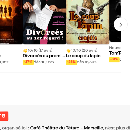
Nouveau !
10/10 (17 avis)
10/10 (20 avis)
TomTom, 
e
Divorcés au premie
Le coup du lapin
mots dans 
dès 1
-31%
r regard
1,95€
dès 10,95€
dès 16,50€
-37%
-25%
re
, organisé ici :
Café Théâtre du Têtard
-
Marseille
, n'est plus 