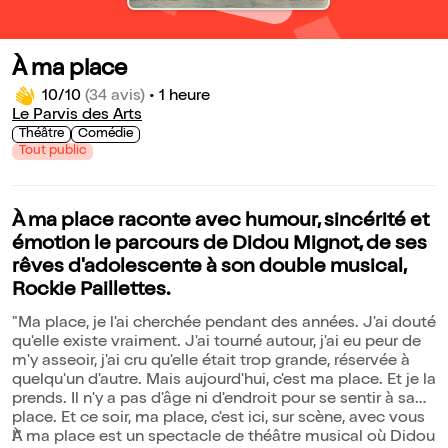
À ma place
10/10
(34 avis)
•
1 heure
Le Parvis des Arts
Théâtre
Comédie
Tout public
À ma place raconte avec humour, sincérité et
émotion le parcours de Didou Mignot, de ses
rêves d'adolescente à son double musical,
Rockie Paillettes.
"Ma place, je l'ai cherchée pendant des années. J'ai douté
qu'elle existe vraiment. J'ai tourné autour, j'ai eu peur de
m'y asseoir, j'ai cru qu'elle était trop grande, réservée à
quelqu'un d'autre. Mais aujourd'hui, c'est ma place. Et je la
prends. Il n'y a pas d'âge ni d'endroit pour se sentir à sa
place. Et ce soir, ma place, c'est ici, sur scène, avec vous
!"
À ma place est un spectacle de théâtre musical où Didou