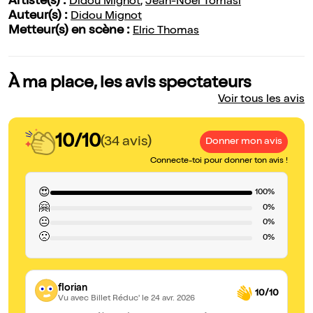
Artiste(s) :
Didou Mignot
,
Jean-Noël Tomasi
Auteur(s) :
Didou Mignot
Metteur(s) en scène :
Elric Thomas
À ma place, les avis spectateurs
Voir tous les avis
10/10
(34 avis)
Donner mon avis
Connecte-toi pour donner ton avis !
😍
100%
🤗
0%
😐
0%
🙁
0%
florian
10/10
Vu avec Billet Réduc'
le 24 avr. 2026