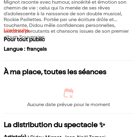
Mignot raconte avec humour, sincérité et émotion son
chemin de vie : celui qui l'a menée de ses rêves
d'adolescente à la naissance de son double musical,
Rockie Paillettes. Portée par une écriture drôle et
touchante, Didou mêle confidences personnelles,
Lire la suite
sketches percutants et chansons issues de son premier
album Souveraine.
Pour tout public
Langue : français
À ma place, toutes les séances
Aucune date prévue pour le moment
La distribution du spectacle ✨