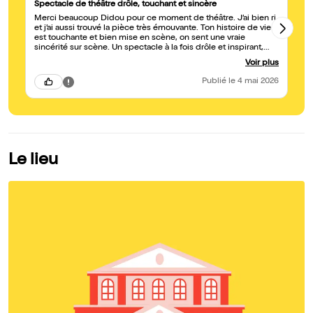
Spectacle de théâtre drôle, touchant et sincère
Pe
Merci beaucoup Didou pour ce moment de théâtre. J’ai bien ri
Un
et j’ai aussi trouvé la pièce très émouvante. Ton histoire de vie
ch
est touchante et bien mise en scène, on sent une vraie
to
sincérité sur scène. Un spectacle à la fois drôle et inspirant,
Un par
avec une belle leçon de vie. Hâte de découvrir la suite !
et
Voir plus
ma
qu
Publié
le 4 mai 2026
Le lieu