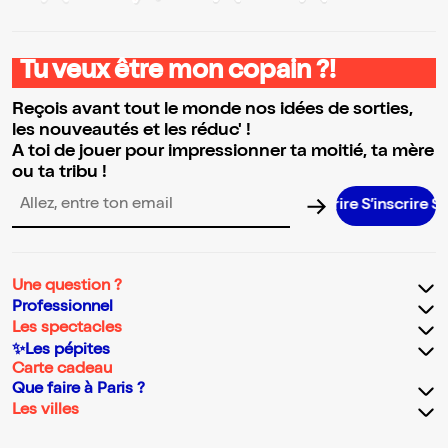
Tu veux être mon copain ?!
Reçois avant tout le monde nos idées de sorties,
les nouveautés et les réduc' !
A toi de jouer pour impressionner ta moitié, ta mère
ou ta tribu !
S’inscrire S’in
Adresse email pour la newsletter
Une question ?
Professionnel
Les spectacles
✨Les pépites
Carte cadeau
Que faire à Paris ?
Les villes