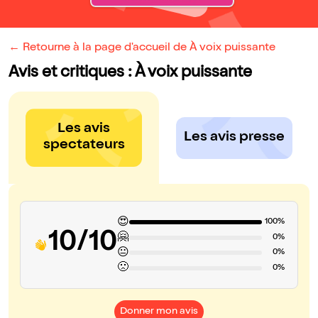
← Retourne à la page d'accueil de À voix puissante
Avis et critiques : À voix puissante
Les avis
Les avis presse
spectateurs
😍
100%
10/10
🤗
0%
😐
0%
🙁
0%
Donner mon avis