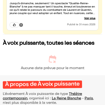
Jusqu'à dimanche, seulement ! Un spectacle "Qualite-Reine-
Blanche" à ne pas manquer tant il touche, émeut et bouleverse en
ce qu'il relate le parcours du combattant de Laurent et Quentin,
jeune couple qui veut adopter un enfant. Tout en nuances, cette
conférence karaoké s'appuie sur la complicité musicale du public
Voir plus
et qui, si elle n'évite nullement les questions de fond,
intellectuelles, sociétales et politiques, aborde subtilement les
Publié
le 31 mars 2026
réflexions intimes et les doutes. À noter la mise en scène
judicieuse et l’interprétation intense de Laurent Franchi. Une
histoire singulière et pourtant universelle ... Bravo 👏 👏 👏 👏 👏
À voix puissante, toutes les séances
Aucune date prévue pour le moment
À propos de À voix puissante
L’événement À voix puissante de type
Théâtre
contemporain
, organisé ici :
La Reine Blanche
-
Paris
,
n'est plus disponible à la vente.