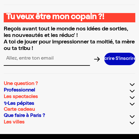
Tu veux être mon copain ?!
Reçois avant tout le monde nos idées de sorties,
les nouveautés et les réduc' !
A toi de jouer pour impressionner ta moitié, ta mère
ou ta tribu !
S’inscrir
Adresse email pour la newsletter
Une question ?
Professionnel
Les spectacles
✨Les pépites
Carte cadeau
Que faire à Paris ?
Les villes