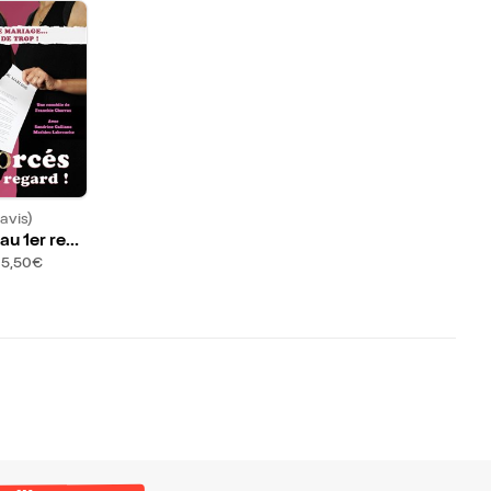
avis)
au 1er reg
15,50€