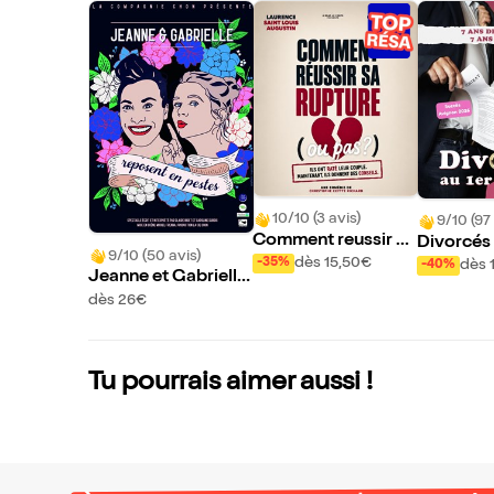
10/10 (3 avis)
9/10 (97 
Comment reussir sa
Divorcés 
9/10 (50 avis)
rupture (ou pas ?)
ard !
dès 15,50€
-35%
dès 
-40%
Jeanne et Gabrielle
reposent en pestes
dès 26€
Tu pourrais aimer aussi !