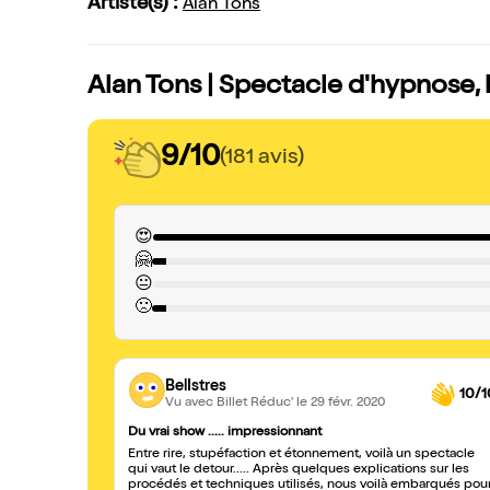
Artiste(s) :
Alan Tons
Alan Tons | Spectacle d'hypnose, 
9/10
(181 avis)
😍
🤗
😐
🙁
BelIstres
10/1
Vu avec Billet Réduc'
le 29 févr. 2020
Du vrai show ..... impressionnant
Entre rire, stupéfaction et étonnement, voilà un spectacle
qui vaut le detour..... Après quelques explications sur les
procédés et techniques utilisés, nous voilà embarqués pou