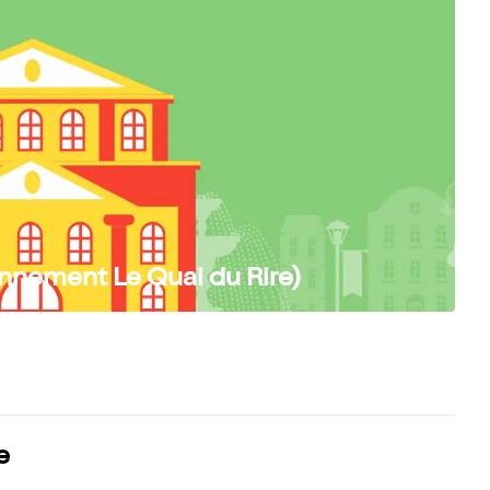
nnement Le Quai du Rire)
e