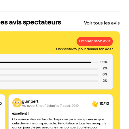
les avis spectateurs
Voir tous les avis
Donner mon avis
Connecte-toi pour donner ton avis !
96%
2%
0%
2%
gumpert
0
10/10
Vu avec Billet Réduc'
le 7 sept. 2019
excellent !
Génial
Convaincu des vertus de l'hypnose j'ai aussi apprécié que
Les sp
cela devienne un spectacle. Félicitation à tous les réceptifs
Gros 
r
qui on jouait le jeu avec une mention particulière pour
soirée