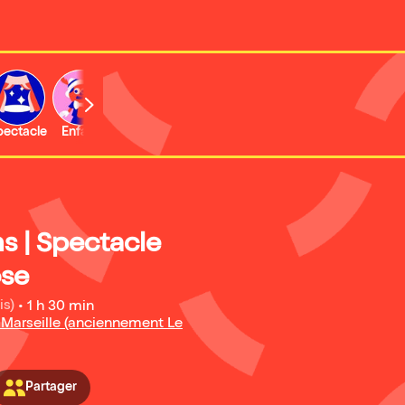
b
pectacle
Enfant
Concert
Activité
s | Spectacle
se
is)
•
1 h 30 min
Marseille (anciennement Le
Partager