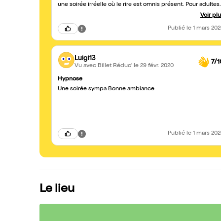
une soirée irréelle où le rire est omnis présent. Pour adultes
et ado ce fut une soirée de détente énorme. Je ne peux
Voir pl
que recommander et aurait aimé être aussi réceptif que les
chanceuses sur scène....
Publié
le 1 mars 20
Luigi13
7/1
Vu avec Billet Réduc'
le 29 févr. 2020
Hypnose
Une soirée sympa Bonne ambiance
Publié
le 1 mars 20
Le lieu