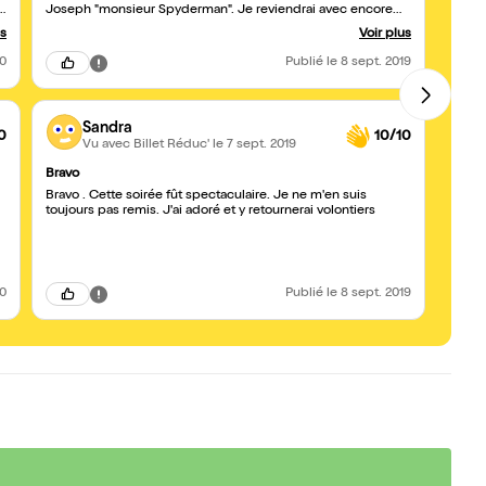
Joseph "monsieur Spyderman". Je reviendrai avec encore
plus d'envie.
us
Voir plus
20
Publié
le 8 sept. 2019
Sandra
0
10/10
Vu avec Billet Réduc'
le 7 sept. 2019
Bravo
Excel
Bravo . Cette soirée fût spectaculaire. Je ne m'en suis
Vraim
toujours pas remis. J'ai adoré et y retournerai volontiers
réfrac
que vo
bienve
20
Publié
le 8 sept. 2019