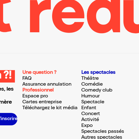
Une question ?
Les spectacles
 ?!
FAQ
Théâtre
Assurance annulation
Comédie
s, les
Professionnel
Comedy club
Espace pro
Humour
 mère
Cartes entreprise
Spectacle
Téléchargez le kit média
Enfant
Concert
S’inscrire S’inscrire S’inscrire S’inscrire S’inscrire S’inscrire S’inscrire S’inscrire S’inscrire S’inscrire S’inscrire S’inscrire
Activité
Expo
Spectacles passés
Autres spectacles