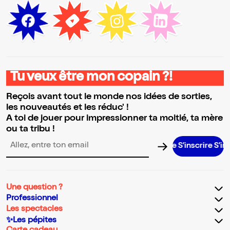
Tu veux être mon copain ?!
Reçois avant tout le monde nos idées de sorties,
les nouveautés et les réduc' !
A toi de jouer pour impressionner ta moitié, ta mère
ou ta tribu !
S’inscrire S’inscrir
Adresse email pour la newsletter
Une question ?
Professionnel
Les spectacles
✨Les pépites