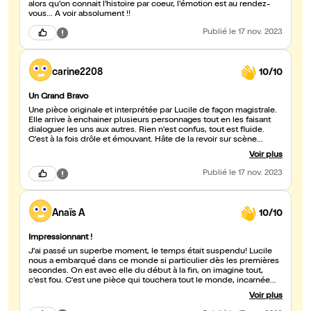
alors qu'on connait l'histoire par coeur, l'émotion est au rendez-
vous... A voir absolument !!
Publié
le 17 nov. 2023
carine2208
10/10
Un Grand Bravo
Une pièce originale et interprétée par Lucile de façon magistrale.
Elle arrive à enchainer plusieurs personnages tout en les faisant
dialoguer les uns aux autres. Rien n'est confus, tout est fluide.
C'est à la fois drôle et émouvant. Hâte de la revoir sur scène
encore et encore...
Voir plus
Publié
le 17 nov. 2023
Anaïs A
10/10
Impressionnant !
J'ai passé un superbe moment, le temps était suspendu! Lucile
nous a embarqué dans ce monde si particulier dès les premières
secondes. On est avec elle du début à la fin, on imagine tout,
c'est fou. C'est une pièce qui touchera tout le monde, incarnée
par une comédienne géniale et d'une virtuosité impressionnante.
Voir plus
Je recommande vivement!