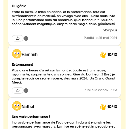
Du génie
Entre le texte, la mise en scène, et la performance, tout est
extrêmement bien maitrisé, on voyage avec elle. Lucile nous livre
ici une performance hors du commun, quel bonheur !!! Seul en
scène vraiment magnifique, empreint de magie, folie, générosité,
vraiment c'est un 10/10. FONCEZ !!!!!
Voir plus
Publié
le 25 mai 2024
Hammih
10/10
Estomaquant
Plus d'une heure d'arrêt sur la montre, Lucile est lumineuse,
rayonnante, surprenante dans son jeu. Que du bonheur!!!! Bref, je
compte revoir ce seul en scène, dès mars 2024. Un Grand Grand
Merci.
Publié
le 22 nov. 2023
Nathcf
10/10
Une vraie performance !
Incroyable performance de l'actrice qui 1h durant enchaîne les
personnages avec maestria. La mise en scène est impeccable et