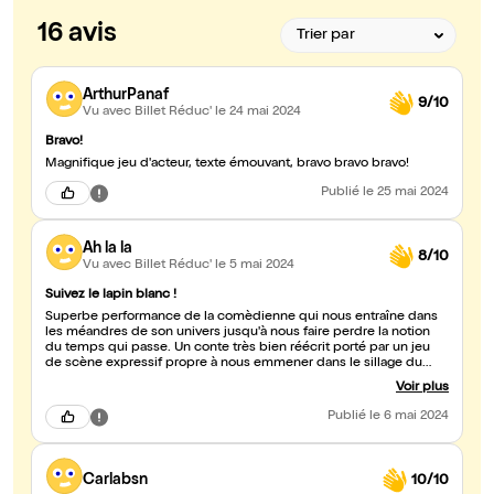
16 avis
ArthurPanaf
9/10
Vu avec Billet Réduc'
le 24 mai 2024
Bravo!
Magnifique jeu d'acteur, texte émouvant, bravo bravo bravo!
Publié
le 25 mai 2024
Ah la la
8/10
Vu avec Billet Réduc'
le 5 mai 2024
Suivez le lapin blanc !
Superbe performance de la comèdienne qui nous entraîne dans
les méandres de son univers jusqu'à nous faire perdre la notion
du temps qui passe. Un conte très bien réécrit porté par un jeu
de scène expressif propre à nous emmener dans le sillage du
lapin blanc. Ne perdez pas de temps : suivez le aussi !
Voir plus
Publié
le 6 mai 2024
Carlabsn
10/10