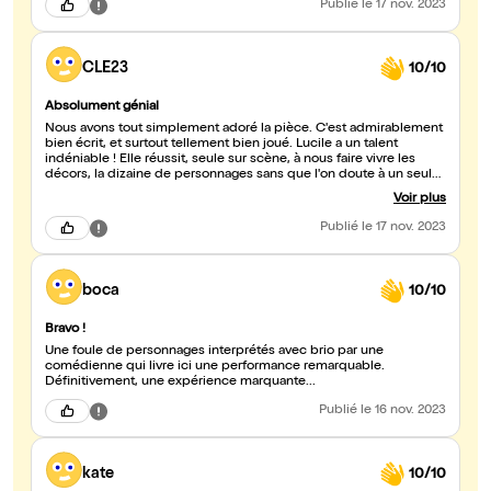
Publié
le 17 nov. 2023
CLE23
10/10
Absolument génial
Nous avons tout simplement adoré la pièce. C'est admirablement
bien écrit, et surtout tellement bien joué. Lucile a un talent
indéniable ! Elle réussit, seule sur scène, à nous faire vivre les
décors, la dizaine de personnages sans que l'on doute à un seul
moment de la sincérité de ceux-ci. C'est drôle, très drôle, c'est
Voir plus
aussi émouvant, et parfois, on a même un peu peur pour Alice.
Tant d'états émotionnels joués par une seule et même personne,
Publié
le 17 nov. 2023
c'est extraordinaire. Lucile a une grande carrière devant elle, et
nous, spectateurs, avons hâte de la retrouver sur scène.
boca
10/10
Bravo !
Une foule de personnages interprétés avec brio par une
comédienne qui livre ici une performance remarquable.
Définitivement, une expérience marquante...
Publié
le 16 nov. 2023
kate
10/10