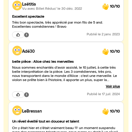
Laëtitia
10/10
Vu avec Billet Réduc'
le 30 déc. 2022
Excellent spectacle
Très bon spectacle, très apprécié par mon fils de 5 and.
Excellentes comédiennes ! Bravo
Publié
le 2 janv. 2023
Adé30
10/10
belle pièce : Alice chez les merveilles
Nous sommes enchantés d'avoir assisté, le 10 juillet, à cette très
belle interprétation de la pièce. Les 3 comédiennes, très pro,
nous transportent dans le monde d'Alice : c'est une merveille. Le
violon se prête bien à l'histoire, il apporte un plus, super la
Violoniste ! Petits et grands sont sous le charme. Nous sommes
Voir plus
conquis. Bravo à toutes les 3, et à l'équipe !
Publié
le 17 juil. 2024
LeBressan
10/10
Un réveil éveillé tout en douceur et talent
On y était hier et c'était vraiment beau 🫶 un moment suspendu