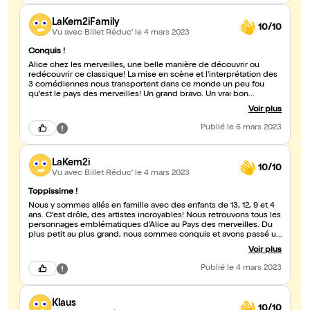
LaKem2iFamily
10/10
Vu avec Billet Réduc'
le 4 mars 2023
Conquis !
Alice chez les merveilles, une belle manière de découvrir ou
redécouvrir ce classique! La mise en scène et l'interprétation des
3 comédiennes nous transportent dans ce monde un peu fou
qu'est le pays des merveilles! Un grand bravo. Un vrai bon
moment à partager en famille !
Voir plus
Publié
le 6 mars 2023
LaKem2i
10/10
Vu avec Billet Réduc'
le 4 mars 2023
Toppissime !
Nous y sommes allés en famille avec des enfants de 13, 12, 9 et 4
ans. C'est drôle, des artistes incroyables! Nous retrouvons tous les
personnages emblématiques d'Alice au Pays des merveilles. Du
plus petit au plus grand, nous sommes conquis et avons passé un
très bon moment. A regarder en famille du plus petit au plus
Voir plus
grand!
Publié
le 4 mars 2023
Klaus
10/10