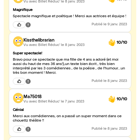
Vu avec Billet Réduc'
le 8 janv. 2023
Magnifique
Spectacle magnifique et poétique ! Merci aux actrices et équipe !
Publié
le 9 janv. 2023
Kissthelibrarian
10/10
Vu avec Billet Réduc'
le 8 janv. 2023
Super spectacle!
Bravo pour ce spectacle que ma fille de 4 ans a adoré (et moi
aussi du haut de mes 36 ans!),un texte bien écrit , très bien
interprété par les 3 comédiennes , de la poésie , de l'humour...un
très bon moment ! Merci.
Publié
le 8 janv. 2023
Ma75018
10/10
Vu avec Billet Réduc'
le 7 janv. 2023
Génial
Merci aux comédiennes, on a passé un super moment dans ce
chouettz théâtre !!
Publié
le 8 janv. 2023