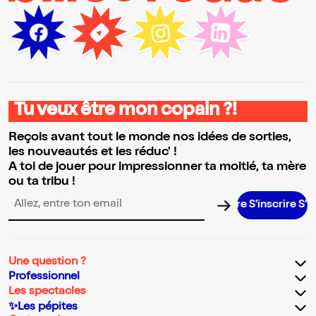
Tu veux être mon copain ?!
Reçois avant tout le monde nos idées de sorties,
les nouveautés et les réduc' !
A toi de jouer pour impressionner ta moitié, ta mère
ou ta tribu !
S’inscrire S’inscr
Adresse email pour la newsletter
Une question ?
Professionnel
Les spectacles
✨Les pépites