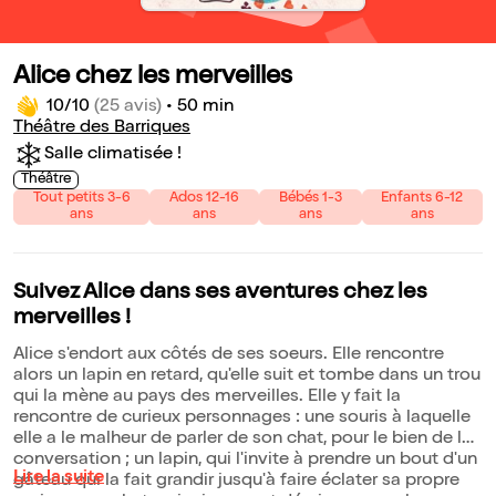
Alice chez les merveilles
10/10
(25 avis)
•
50 min
Théâtre des Barriques
Salle climatisée !
Théâtre
Tout petits 3-6
Ados 12-16
Bébés 1-3
Enfants 6-12
ans
ans
ans
ans
Suivez Alice dans ses aventures chez les
merveilles !
Alice s'endort aux côtés de ses soeurs. Elle rencontre
alors un lapin en retard, qu'elle suit et tombe dans un trou
qui la mène au pays des merveilles. Elle y fait la
rencontre de curieux personnages : une souris à laquelle
elle a le malheur de parler de son chat, pour le bien de la
conversation ; un lapin, qui l'invite à prendre un bout d'un
Lire la suite
gâteau qui la fait grandir jusqu'à faire éclater sa propre