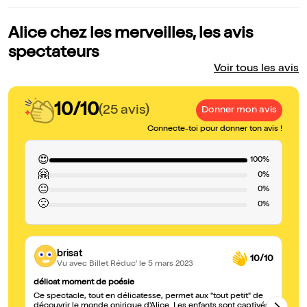
Alice chez les merveilles, les avis
spectateurs
Voir tous les avis
10/10
(25 avis)
Donner mon avis
Connecte-toi pour donner ton avis !
😍
100%
🤗
0%
😐
0%
🙁
0%
brisat
10/10
Vu avec Billet Réduc'
le 5 mars 2023
délicat moment de poésie
A
Ce spectacle, tout en délicatesse, permet aux "tout petit" de
3 
découvrir le monde onirique d'Alice. Les enfants sont captivés
da