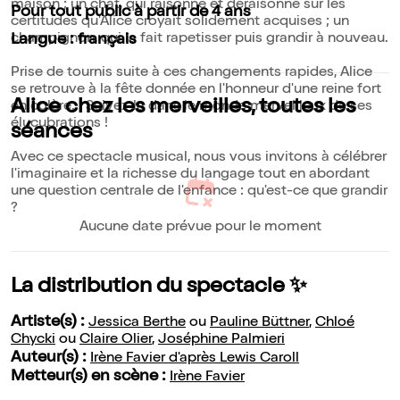
maison ; un chat, qui raisonne et déraisonne sur les
Pour tout public à partir de 4 ans
certitudes qu'Alice croyait solidement acquises ; un
champignon, qui la fait rapetisser puis grandir à nouveau.
Langue : français
Prise de tournis suite à ces changements rapides, Alice
se retrouve à la fête donnée en l'honneur d'une reine fort
Alice chez les merveilles, toutes les
en colère... Suivez-la dans le monde merveilleux de ses
élucubrations !
séances
Avec ce spectacle musical, nous vous invitons à célébrer
l'imaginaire et la richesse du langage tout en abordant
une question centrale de l'enfance : qu'est-ce que grandir
?
Aucune date prévue pour le moment
La distribution du spectacle ✨
Artiste(s) :
Jessica Berthe
ou
Pauline Büttner
,
Chloé
Chycki
ou
Claire Olier
,
Joséphine Palmieri
Auteur(s) :
Irène Favier d'après Lewis Caroll
Metteur(s) en scène :
Irène Favier