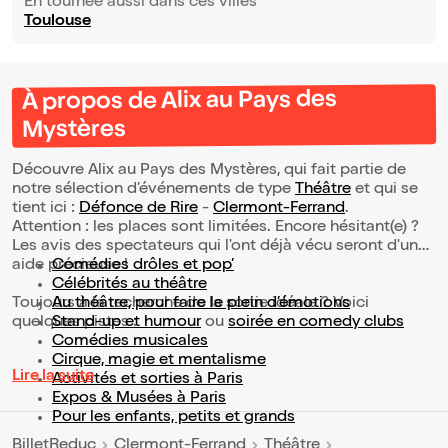
En tournée aussi dans ces villes
Toulouse
À propos de Alix au Pays des
Mystères
Découvre Alix au Pays des Mystères, qui fait partie de
notre sélection d’événements de type
Théâtre
et qui se
tient ici :
Défonce de Rire
-
Clermont-Ferrand
.
Attention : les places sont limitées. Encore hésitant(e) ?
Les avis des spectateurs qui l'ont déjà vécu seront d'une
aide précieuse !
Comédies drôles et pop’
Célébrités au théâtre
Toujours à la recherche de la sortie idéale ? Voici
Au théâtre, pour faire le plein d’émotions
quelques pistes :
Stand-up et humour
ou
soirée en comedy clubs
Comédies musicales
Cirque, magie et mentalisme
Lire la suite
Activités et sorties à Paris
Expos & Musées à Paris
Pour les enfants, petits et grands
BilletReduc
Clermont-Ferrand
Théâtre