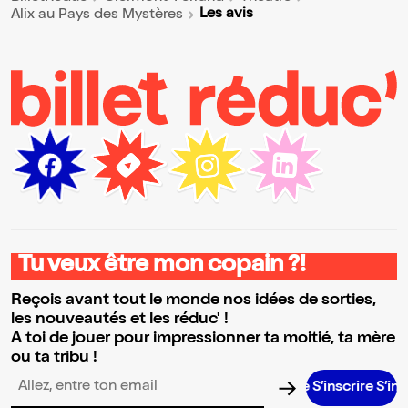
Les avis
Alix au Pays des Mystères
Tu veux être mon copain ?!
Reçois avant tout le monde nos idées de sorties,
les nouveautés et les réduc' !
A toi de jouer pour impressionner ta moitié, ta mère
ou ta tribu !
S’inscrire S’inscrire
Adresse email pour la newsletter