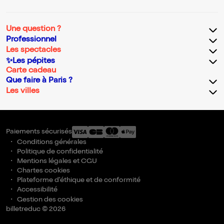
Une question ?
Professionnel
Les spectacles
✨Les pépites
Carte cadeau
Que faire à Paris ?
Les villes
Paiements sécurisés
Conditions générales
Politique de confidentialité
Mentions légales et CGU
Chartes cookies
Plateforme d'éthique et de conformité
Accessibilité
Gestion des cookies
billetreduc © 2026