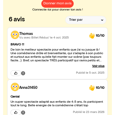
Donner mon avis
Connecte-toi pour donner ton avis !
6 avis
Thomas
10/10
Vu avec Billet Réduc'
le 4 oct. 2025
BRAVO !!!
De loin le meilleur spectacle pour enfants que j'ai vu jusque là !
Une comédienne drôle et bienveillante, qui s'adapte à son public
et surtout aux enfants qu'elle fait monter sur scène (pas toujours
facile...). Bref, un spectacle TRÈS participatif qui ravira petits et
grands : toute la famille a adoré, encore un immense merci et
Voir plus
BRAVO !
Publié
le 5 oct. 2025
Anna31450
10/10
Genial
Un super spectacle adapté aux enfants de 4-5 ans, ils participent
tout le long. Belle energie de la comédienne c'était top
Publié
le 23 mars 2026