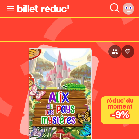
réduc' du
moment
-9%