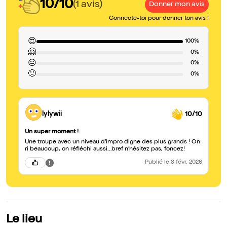
10/10
(1 avis)
Donner mon avis
Connecte-toi pour donner ton avis !
😍
100%
🤗
0%
😐
0%
🙁
0%
lylywii
10/10
Un super moment !
Une troupe avec un niveau d’impro digne des plus grands ! On
ri beaucoup, on réfléchi aussi…bref n’hésitez pas, foncez!
Publié
le 8 févr. 2026
Le lieu