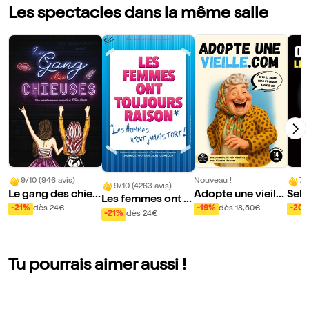
Les spectacles dans la même salle
9/10 (946 avis)
Nouveau !
7/1
9/10 (4263 avis)
Le gang des chieu
Adopte une vieill
Seb 
Les femmes ont t
ses | Metz
e.com
s On
-21%
dès 24€
-19%
dès 18,50€
-20
oujours raison, les
-21%
dès 24€
n d'u
hommes n'ont jam
n y'
ais tort !
l'av
Tu pourrais aimer aussi !