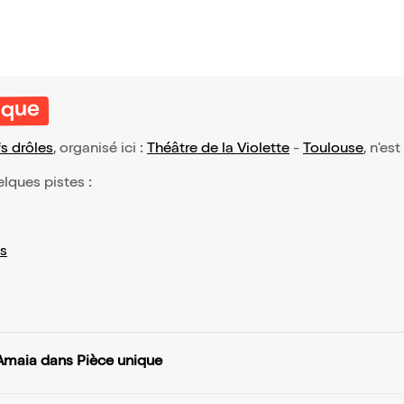
ique
s drôles
, organisé ici :
Théâtre de la Violette
-
Toulouse
, n'es
elques pistes :
s
Amaia dans Pièce unique