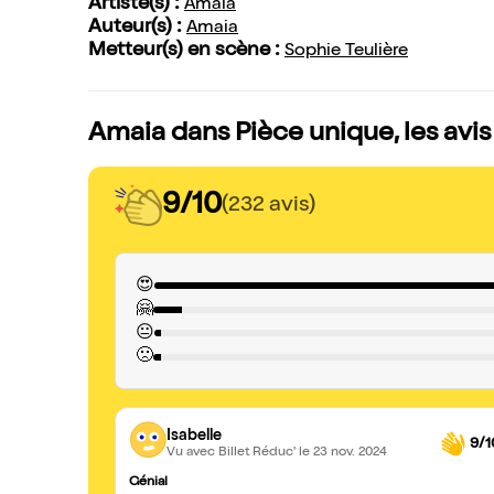
Artiste(s) :
Amaia
Auteur(s) :
Amaia
Metteur(s) en scène :
Sophie Teulière
Amaia dans Pièce unique, les avi
9/10
(232 avis)
😍
🤗
😐
🙁
Isabelle
9/1
Vu avec Billet Réduc'
le 23 nov. 2024
Génial