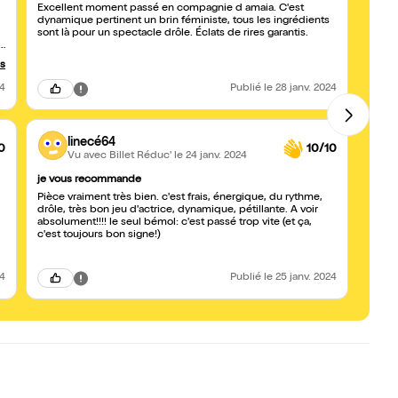
Excellent moment passé en compagnie d amaia. C'est
Bon sp
dynamique pertinent un brin féministe, tous les ingrédients
nombre
sont là pour un spectacle drôle. Éclats de rires garantis.
specta
e
: le s
resté
us
minut
24
Publié
le 28 janv. 2024
linecé64
0
10/10
Vu avec Billet Réduc'
le 24 janv. 2024
je vous recommande
CETT
Pièce vraiment très bien. c'est frais, énergique, du rythme,
j'ai 
drôle, très bon jeu d'actrice, dynamique, pétillante. A voir
de la 
absolument!!!! le seul bémol: c'est passé trop vite (et ça,
que vo
c'est toujours bon signe!)
conse
fin....
24
Publié
le 25 janv. 2024