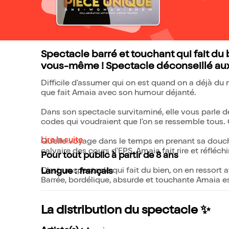
Spectacle barré et touchant qui fait du b
vous-même ! Spectacle déconseillé au
Difficile d'assumer qui on est quand on a déjà du
que fait Amaia avec son humour déjanté.
Dans son spectacle survitaminé, elle vous parle de 
codes qui voudraient que l'on se ressemble tous. 
Lire la suite
Qu'elle voyage dans le temps en prenant sa douche
calvaire des cours d'EPS, Amaia fait rire et réfléc
Pour tout public à partir de 8 ans
C'est un spectacle qui fait du bien, on en ressort a
Langue : français
Barrée, bordélique, absurde et touchante Amaia est
La distribution du spectacle ✨