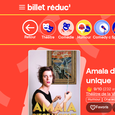
Retour
Théâtre
Comédie
Humour
Comedy clu
S
Amaia d
unique
9/10
(232 a
Théâtre de la V
Humour
One w
Favoris