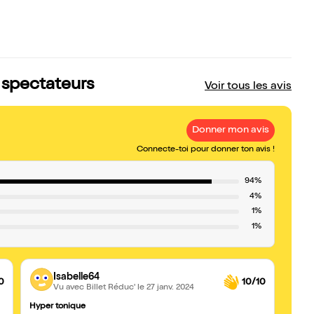
s spectateurs
Voir tous les avis
Donner mon avis
Connecte-toi pour donner ton avis !
94%
4%
1%
1%
Isabelle64
0
10/10
Vu avec Billet Réduc'
le 27 janv. 2024
Hyper tonique
Bien, 