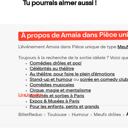
Tu pourrais aimer aussi !
À propos de Amaia dans Pièce un
L’événement Amaia dans Pièce unique de type
Meuf
Toujours à la recherche de la sortie idéale ? Voici qu
Comédies drôles et pop’
Célébrités au théâtre
Au théâtre, pour faire le plein d’émotions
Stand-up et humour
ou
soirée en comedy club
Comédies musicales
Cirque, magie et mentalisme
Lire la suite
Activités et sorties à Paris
Expos & Musées à Paris
Pour les enfants, petits et grands
BilletReduc
Toulouse
Humour
Meufs drôles