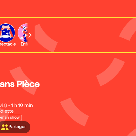
b
pectacle
Enfant
Concert
Activité
ans Pièce
vis)
•
1 h 10 min
iolette
oman show
Partager