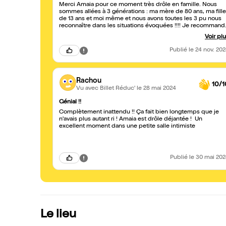
Merci Amaia pour ce moment très drôle en famille. Nous
sommes allées à 3 générations : ma mère de 80 ans, ma fille
de 13 ans et moi même et nous avons toutes les 3 pu nous
reconnaître dans les situations évoquées !!!! Je recommand
fortement !! Je vais suivre amaia avec beaucoup d intérêt et
Voir pl
de plaisir sur les réseaux sociaux jusqu à un prochain
spectacle live.
Publié
le 24 nov. 20
Rachou
10/1
Vu avec Billet Réduc'
le 28 mai 2024
Génial !!
Complètement inattendu !! Ça fait bien longtemps que je
n'avais plus autant ri ! Amaia est drôle déjantée ! Un
excellent moment dans une petite salle intimiste
Publié
le 30 mai 20
Le lieu