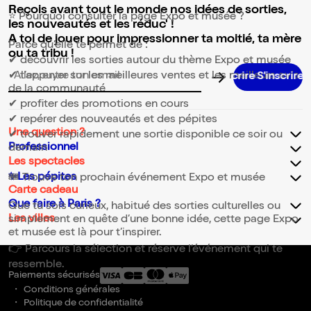
Reçois avant tout le monde nos idées de sorties,
⭐ Pourquoi consulter la page Expo et musée ?
les nouveautés et les réduc' !
A toi de jouer pour impressionner ta moitié, ta mère
Parce qu’elle te permet de :
ou ta tribu !
✔ découvrir les sorties autour du thème Expo et musée
✔ t’appuyer sur les meilleures ventes et les meilleurs avis
Adresse email pour la newsletter
de la communauté
✔ profiter des promotions en cours
✔ repérer des nouveautés et des pépites
Une question ?
✔ trouver rapidement une sortie disponible ce soir ou
Professionnel
demain
Les spectacles
✨Les pépites
🎟️ Trouve ton prochain événement Expo et musée
Carte cadeau
Que faire à Paris ?
Que tu sois curieux, habitué des sorties culturelles ou
Les villes
simplement en quête d’une bonne idée, cette page Expo
et musée est là pour t’inspirer.
👉 Parcours la sélection et réserve l’événement qui te
ressemble.
Paiements sécurisés
Conditions générales
Politique de confidentialité