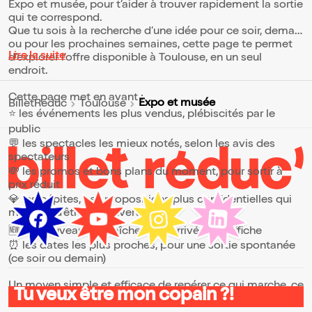
Expo et musée, pour t’aider à trouver rapidement la sortie
qui te correspond.
Que tu sois à la recherche d’une idée pour ce soir, demain
ou pour les prochaines semaines, cette page te permet
Lire la suite
d’explorer l’offre disponible à Toulouse, en un seul
endroit.
Cette page met en avant :
Expo et musée
BilletReduc
Toulouse
⭐ les événements les plus vendus, plébiscités par le
public
💬 les spectacles les mieux notés, selon les avis des
spectateurs
💸 les promos et bons plans du moment, pour sortir à
prix réduit
💎 les pépites, ces propositions plus confidentielles qui
méritent d’être découvertes
🆕 les nouveautés, fraîchement arrivées à l’affiche
⏰ les dates les plus proches, pour une sortie spontanée
(ce soir ou demain)
Un moyen simple et efficace de repérer ce qui marche, ce
Tu veux être mon copain ?!
qui plaît et ce qui vaut vraiment le coup.