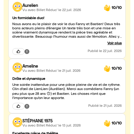
Aurelien
10/10
Vu avec Billet Réduc'
le 22 juil. 2026
Un formidable duo!
Nous avons eu le plaisir de voir le duo Fanny et Bastien! Deux très
bons acteurs pleins d’énergie Un texte très bon et une mise en
scène vraiment dynamique rendent la pièce tres agréable et
divertissante. Beaucoup l’humour mais aussi de l’émotion. Allez y
si vous ne craignez pas de passer un bon moment!
Voir plus
Publié
le 22 juil. 2026
Ameline
10/10
Vu avec Billet Réduc'
le 21 juil. 2026
Drôle et dynamique
Une soirée inattendue pour une pièce pleine de vie et de rythme.
Clin d’œil de LienLien (Aurélien). Merci aux comédiens Fanny (un
peu plus que 28 ans 🙃) et Bastien. Les choses n’ont que
l’importance qu’on leur apporte.
Publié
le 21 juil. 2026
STÉPHANE 1975
10/10
Vu avec Billet Réduc'
le 13 juil. 2026