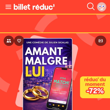
réduc' du
moment
-72%