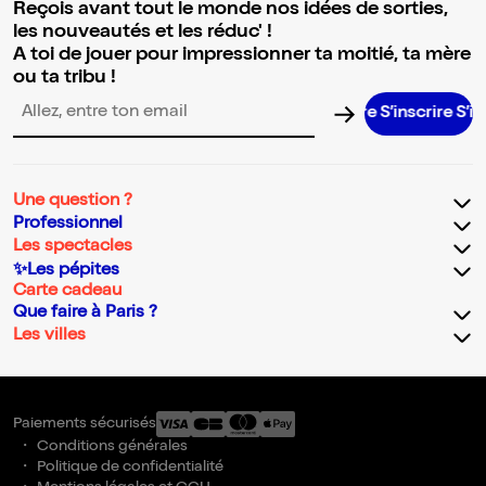
Reçois avant tout le monde nos idées de sorties,
les nouveautés et les réduc' !
A toi de jouer pour impressionner ta moitié, ta mère
ou ta tribu !
S’inscrire S’inscrir
Adresse email pour la newsletter
Une question ?
Professionnel
Les spectacles
✨Les pépites
Carte cadeau
Que faire à Paris ?
Les villes
Paiements sécurisés
Conditions générales
Politique de confidentialité