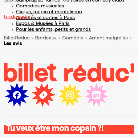
quelques pistes :
Stand-up et humour
ou
soirée en comedy clubs
Comédies musicales
Cirque, magie et mentalisme
Lire la suite
Activités et sorties à Paris
Expos & Musées à Paris
Pour les enfants, petits et grands
BilletReduc
Bordeaux
Comédie
Amant malgré lui
Les avis
Tu veux être mon copain ?!