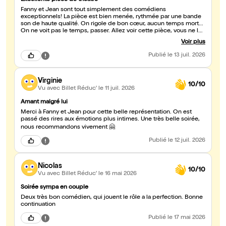
Excellente pièce de théâtre
Fanny et Jean sont tout simplement des comédiens
exceptionnels! La pièce est bien menée, rythmée par une bande
son de haute qualité. On rigole de bon cœur, aucun temps mort…
On ne voit pas le temps, passer. Allez voir cette pièce, vous ne le
regretterez pas !!! Foncez même !!!
Voir plus
Publié
le 13 juil. 2026
Virginie
10/10
Vu avec Billet Réduc'
le 11 juil. 2026
Amant malgré lui
Merci à Fanny et Jean pour cette belle représentation. On est
passé des rires aux émotions plus intimes. Une très belle soirée,
nous recommandons vivement 🤗
Publié
le 12 juil. 2026
Nicolas
10/10
Vu avec Billet Réduc'
le 16 mai 2026
Soirée sympa en couple
Deux très bon comédien, qui jouent le rôle a la perfection. Bonne
continuation
Publié
le 17 mai 2026