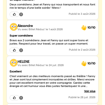
Un super moment !
Deux comédiens Jean et Fanny qui nous transportent et nous font
rire le temps d’une belle soirée ! Merci !
Publié
le 3 août 2026
Alexandre
10/10
Vu avec Billet Réduc'
le 1 août 2026
Super comédiens
Bravo aux 2 comédiens Jean et Fanny qui sont super bons et
justes. Respect pour leur travail, on passe un super moment.
Publié
le 2 août 2026
HELENE
10/10
Vu avec Billet Réduc'
le 24 juil. 2026
Excellent
C'est vraiment un des meilleurs moments passé au théâtre ! Fanny
et Jean sont tout simplement incroyables et drôles. Merci encore
pour cet excellent moment en votre compagnie. Gardez cette
énergie et cet humour vous êtes justes fantastiques! A une
prochaine avec plaisir 😉
Voir plus
Publié
le 28 juil. 2026