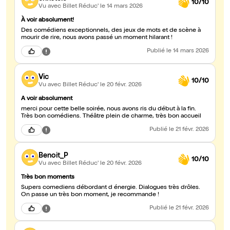
10/10
Vu avec Billet Réduc'
le 14 mars 2026
À voir absolument!
Des comédiens exceptionnels, des jeux de mots et de scène à
mourir de rire, nous avons passé un moment hilarant !
Publié
le 14 mars 2026
Vic
10/10
Vu avec Billet Réduc'
le 20 févr. 2026
A voir absolument
merci pour cette belle soirée, nous avons ris du début à la fin.
Très bon comédiens. Théâtre plein de charme, très bon accueil
Publié
le 21 févr. 2026
Benoit_P
10/10
Vu avec Billet Réduc'
le 20 févr. 2026
Très bon moments
Supers comediens débordant d énergie. Dialogues très drôles.
On passe un très bon moment, je recommande !
Publié
le 21 févr. 2026