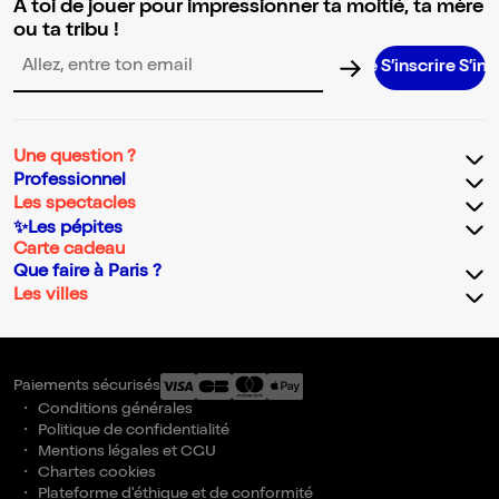
A toi de jouer pour impressionner ta moitié, ta mère
ou ta tribu !
S’inscrire S’inscrire S
Adresse email pour la newsletter
Une question ?
Professionnel
Les spectacles
✨Les pépites
Carte cadeau
Que faire à Paris ?
Les villes
Paiements sécurisés
Conditions générales
Politique de confidentialité
Mentions légales et CGU
Chartes cookies
Plateforme d'éthique et de conformité