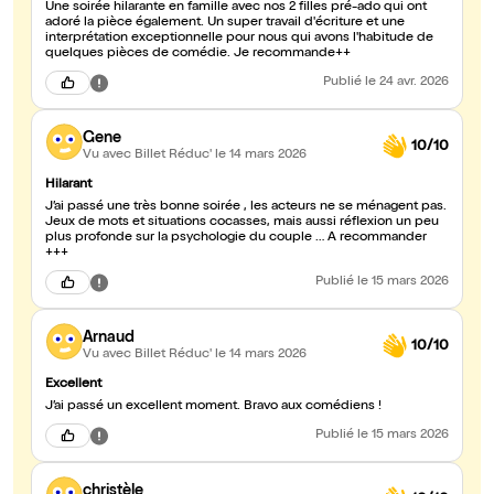
Une soirée hilarante en famille avec nos 2 filles pré-ado qui ont
adoré la pièce également. Un super travail d'écriture et une
interprétation exceptionnelle pour nous qui avons l'habitude de
quelques pièces de comédie. Je recommande++
Publié
le 24 avr. 2026
Gene
10/10
Vu avec Billet Réduc'
le 14 mars 2026
Hilarant
J’ai passé une très bonne soirée , les acteurs ne se ménagent pas.
Jeux de mots et situations cocasses, mais aussi réflexion un peu
plus profonde sur la psychologie du couple … A recommander
+++
Publié
le 15 mars 2026
Arnaud
10/10
Vu avec Billet Réduc'
le 14 mars 2026
Excellent
J’ai passé un excellent moment. Bravo aux comédiens !
Publié
le 15 mars 2026
christèle