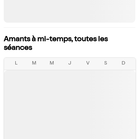
Amants à mi-temps, toutes les
séances
L
M
M
J
V
S
D