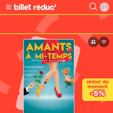
réduc' du
moment
-5%