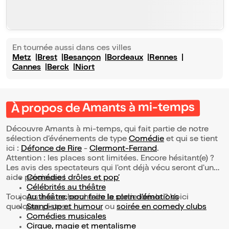
En tournée aussi dans ces villes
Metz
Brest
Besançon
Bordeaux
Rennes
Cannes
Berck
Niort
À propos de Amants à mi-temps
Découvre Amants à mi-temps, qui fait partie de notre
sélection d’événements de type
Comédie
et qui se tient
ici :
Défonce de Rire
-
Clermont-Ferrand
.
Attention : les places sont limitées. Encore hésitant(e) ?
Les avis des spectateurs qui l'ont déjà vécu seront d'une
aide précieuse !
Comédies drôles et pop’
Célébrités au théâtre
Toujours à la recherche de la sortie idéale ? Voici
Au théâtre, pour faire le plein d’émotions
quelques pistes :
Stand-up et humour
ou
soirée en comedy clubs
Comédies musicales
Cirque, magie et mentalisme