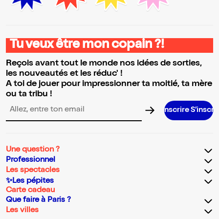
Tu veux être mon copain ?!
Reçois avant tout le monde nos idées de sorties,
les nouveautés et les réduc' !
A toi de jouer pour impressionner ta moitié, ta mère
ou ta tribu !
S’inscrire S’inscrire S’inscrir
Adresse email pour la newsletter
Une question ?
Professionnel
Les spectacles
✨Les pépites
Carte cadeau
Que faire à Paris ?
Les villes