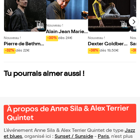
Nouveau !
Alain Jean Marie
Be Bop Trio | Piani
Nouveau !
Nouveau !
Nouve
-30%
dès 24€
ssimo Vol XXI
Pierre de Bethma
Dexter Goldberg
Samy
nn Quartet ft. Dav
Trio
Léo
-32%
dès 22€
-36%
dès 19,50€
-36
id El Malek | Pianis
a : 
simo Vol XXI
ded 
ol X
Tu pourrais aimer aussi !
À propos de Anne Sila & Alex Terrier
Quintet
L’événement Anne Sila & Alex Terrier Quintet de type
Jazz
et blues
, organisé ici :
Sunset / Sunside
-
Paris
, n'est plus