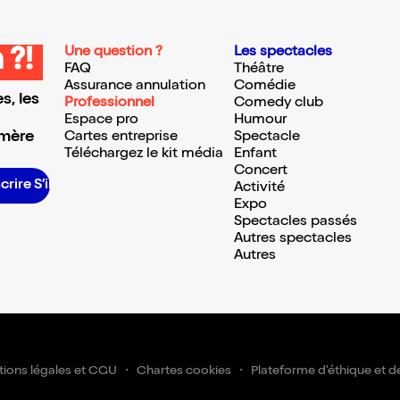
Une question ?
Les spectacles
 ?!
FAQ
Théâtre
Assurance annulation
Comédie
s, les
Professionnel
Comedy club
Espace pro
Humour
 mère
Cartes entreprise
Spectacle
Téléchargez le kit média
Enfant
Concert
crire S’inscrire S’inscrire S’inscrire S’inscrire S’inscrire S’inscrire S’inscrire S’inscrire S’inscrire S’inscrire S’inscrire
Activité
Expo
Spectacles passés
Autres spectacles
Autres
ions légales et CGU
Chartes cookies
Plateforme d'éthique et d