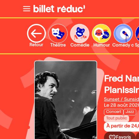
Retour
Théâtre
Comédie
Humour
Comedy clu
S
Fred Nar
Pianissi
Sunset / Sunsi
Le 28 août 202
Concert
Jazz
Tout public
À partir de 24
Favoris