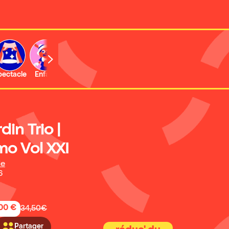
b
pectacle
Enfant
Concert
Activité
Expo et musée
din Trio |
mo Vol XXI
de
6
,00 €
34,50€
Partager