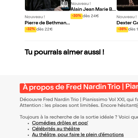
Nouveau !
Alain Jean Marie Be
Bop Trio | Pianissim
dès 24€
-30%
Nouveau !
Nouveau !
o Vol XXI
Pierre de Bethmann
Dexter Go
Quartet ft. David El
o
dès 22€
dès 
-32%
-36%
Malek | Pianissimo V
ol XXI
Tu pourrais aimer aussi !
À propos de Fred Nardin Trio | Pia
Découvre Fred Nardin Trio | Pianissimo Vol XXI, qui 
Attention : les places sont limitées. Encore hésitant
Toujours à la recherche de la sortie idéale ? Voici qu
Comédies drôles et pop’
Célébrités au théâtre
Au théâtre, pour faire le plein d’émotions