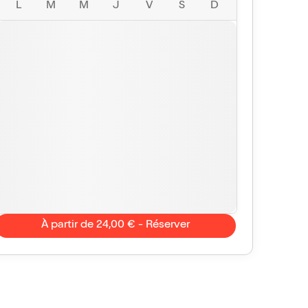
L
M
M
J
V
S
D
À partir de 24,00 € - Réserver