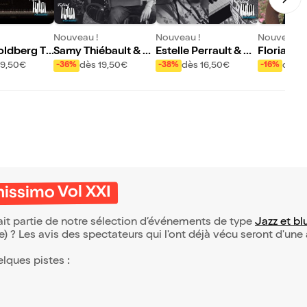
Nouveau !
Nouveau !
Nouveau !
ldberg Tri
Samy Thiébault & Lé
Estelle Perrault & R
Florian Pe
onardo Montana : In
ob Clearfield | Piani
intet : Pa
19,50€
dès 19,50€
dès 16,50€
dès 
-36%
-38%
-16%
Waves Reloaded | P
ssimo Vol XXI
hes | Pian
ianissimo Vol XXI
XXI
nissimo Vol XXI
fait partie de notre sélection d’événements de type
Jazz et bl
(e) ? Les avis des spectateurs qui l'ont déjà vécu seront d'une
elques pistes :