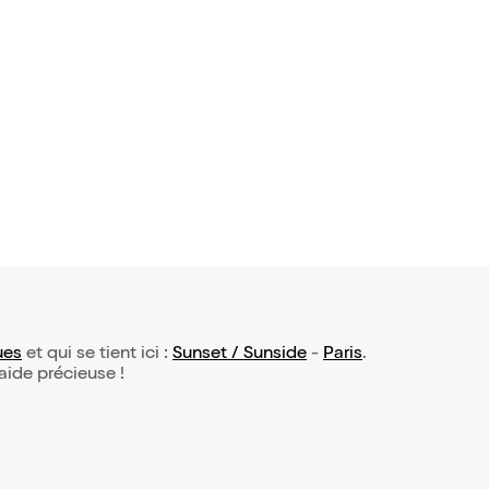
llissier Qu
cifiques bic
27€
issimo Vol
ues
et qui se tient ici :
Sunset / Sunside
-
Paris
.
 aide précieuse !