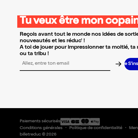
Tu veux être mon copain
Reçois avant tout le monde nos idées de sortie
nouveautés et les réduc' !
A toi de jouer pour impressionner ta moitié, ta
ou ta tribu !
S’ins
Adresse email pour la newsletter
Paiements sécurisés
Conditions générales
Politique de confidentialité
Ment
billetreduc © 2026